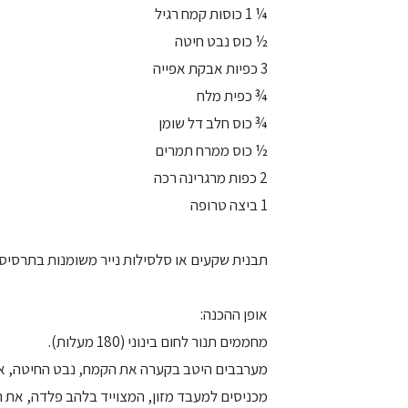
¼ 1 כוסות קמח רגיל
½ כוס נבט חיטה
3 כפיות אבקת אפייה
¾ כפית מלח
¾ כוס חלב דל שומן
½ כוס ממרח תמרים
2 כפות מרגרינה רכה
1 ביצה טרופה
תבנית שקעים או סלסילות נייר משומנות בתרסיס 
אופן ההכנה:
מחממים תנור לחום בינוני (180 מעלות).
מערבבים היטב בקערה את הקמח, נבט החיטה, א
מכניסים למעבד מזון, המצוייד בלהב פלדה, את 