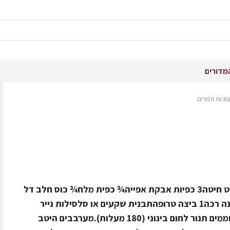
מדורים
וגיות תמרים
מצרכים:¼ 1 כוסות קמח רגיל½ כוס נבט חיטה3 כפיות אבקת אפייה¾ כפית מלח¾ כוס חלב דל
שומן½ כוס ממרח תמרים2 כפות מרגרינה רכה1 ביצה טרופהתבנית שקעים או סלסילות נייר
משומנות בתרסיס שמן.אופן ההכנה:מחממים תנור לחום בינוני (180 מעלות).מערבבים היטב