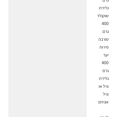
גרם
גלידת
שוקולד
400
גרם
סורבה
פירות
יער
400
גרם
גלידת
וניל או
וניל
אגוזים