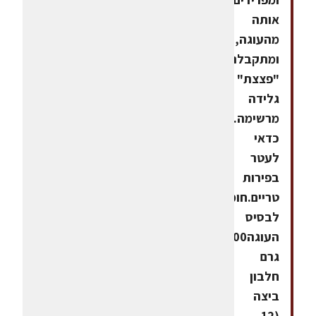
אותה
מהעוגה,
ומתקבלת
"פצצת"
גלידה
מרשימה.
כדאי
לעטר
בפירות
טריים.חומרים
לבסיס
העוגה500
גרם
חלבון
ביצה
(12