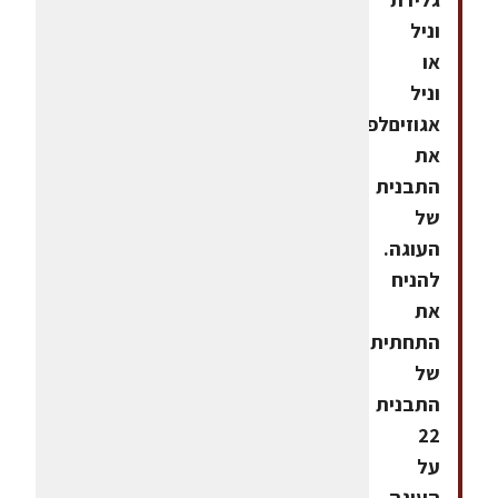
וניל
או
וניל
אגוזיםלפרק
את
התבנית
של
העוגה.
להניח
את
התחתית
של
התבנית
22
על
העוגה