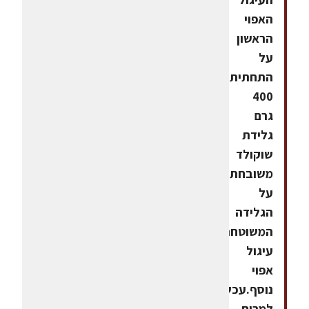
האפוי
הראשון
על
התחתית.לשטח
400
גרם
גלידת
שוקולד
משובחתלהניח
על
הגלידה
המשוטחת
עיגול
אפוי
נוסף.עכשיו
למרוח