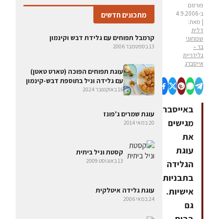
פורסם
ב-4.9.2006
מתכונים חדשים
| מאת:
דלית
קרמבל תפוחים עם גלידת דבש וקינמון
שמחוני
בר –
13 בספטמבר 2006
גלידריית
אייסברג
עוגת תפוחים הפוכה (טארט טאטן)
עם גלידה וניל בתוספת דבש-קינמון
16 באוקטובר 2024
באייסברג
עוגת שמרים ג'פונז
מגישים
20 במאי 2014
את
עוגת
קסטת וניל ביתית
13 באוגוסט 2009
הגלידה
בתבניות
אישיות.
עוגת גלידה איטלקית
24 במאי 2006
גם
בבית