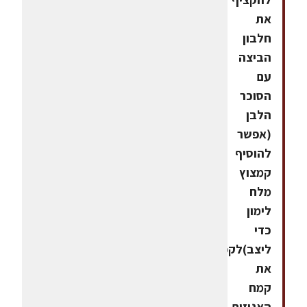
את
חלבון
הביצה
עם
הסוכר
הלבן
(אפשר
להוסיף
קמצוץ
מלח
לימון
כדי
ליצב)לקפל
את
קמח
האגוזים