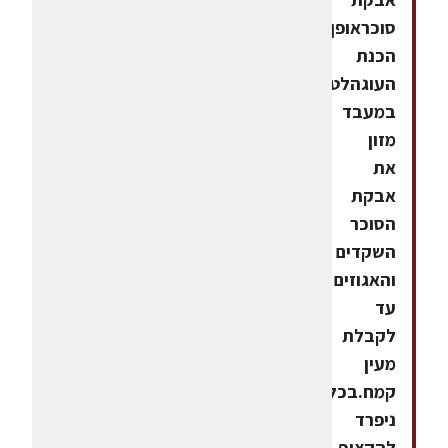
סוכראופן
הכנת
העוגהלטחון
במעבד
מזון
את
אבקת
הסוכר
השקדים
והאגוזים
עד
לקבלת
מעין
קמח.בכלי
ניפרד
להקציף