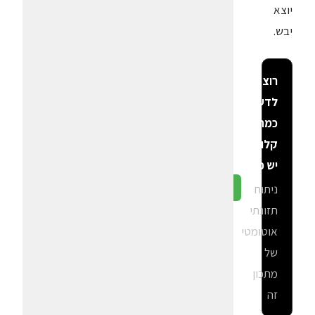
יוצא
יבש.
רוצה
לדעת
כמה
קלוריות
יש פה?
ניתוח
גלה ב-CalGal
תזונתי
אוטומטי
של
מתכון
זה