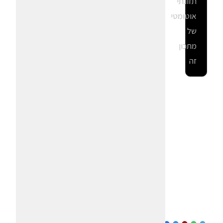
תזונתי
אוטומטי
של
מתכון
זה