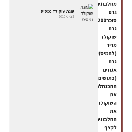
מחלבונים)150
גרם
עוגת שוקולד נמסיס
3 ביוני 2010
סוכר200
גרם
שוקולד
מריר
(להמיס)100
גרם
אגוזים
(כתושים)אופן
ההכנהלהמיס
את
השוקולד.להקציף
את
החלבונים
לקצף