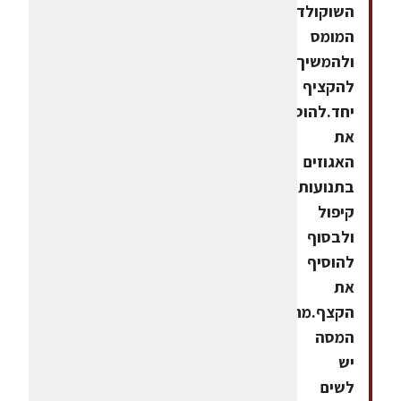
השוקולד
המומס
ולהמשיך
להקציף
יחד.להוסיף
את
האגוזים
בתנועות
קיפול
ולבסוף
להוסיף
את
הקצף.מחצית
המסה
יש
לשים