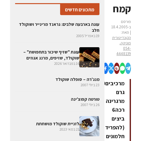
קמח
מתכונים חדשים
פורסם
עוגה בארבעה שלבים: גראנד מרינייר ושוקולד
ב-18.4.2005
חלב
| מאת:
19 באפריל 2005
הקונדיטורית
מוניקה,
054-
עוגת "שזיף שיכור בתחפושת" –
4448139
שוקולד, שזיפים, מרנג אגוזים
16 בפברואר 2026
מנג'רה – סופלה שוקולד
מרכיבים200
23 ביולי 2007
גרם
טורטה קפוצ'ינה
מרגרינה
26 ביולי 2007
רכה6
ביצים
לזניית שוקולד מושחתת
(להפריד
21 במאי 2023
חלמונים