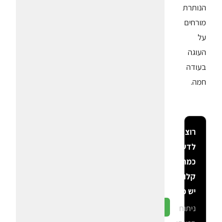
הנותרת
מורחים
על
העוגה
בעודה
חמה.
רוצה
לדעת
כמה
קלוריות
יש פה?
ניתוח
גלה ב-CalGal