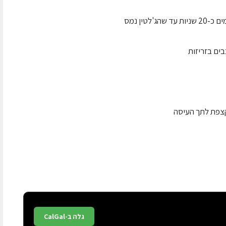
גלה ב-CalGal