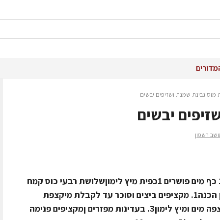
מדורים
 מוס גבינת שמנת ושזיפים יבשים
שזיפים יבשים
ושב רשפון
לבסיס3 ביצים שלושת רבעי כוס סוכר1 כף מים פושרים 1כפית מיץ לימוןשלושת רבעי כוס קמח
מנופה קורט מלחכפית גרידת לימוןאופן הכנה1. מקציפים ביצים וסוכר עד לקבלת מיקצפת
תפוחה ובהירה 2. מוסיפים תוך כדי הקצפה מים ומיץ לימון3. בעדינות מפזרים ןמקציפים פנימה