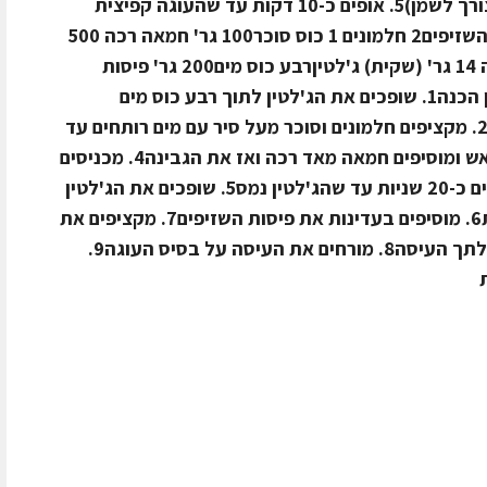
קמח ומלח4. שופכים לתבנית 26 (אין צורך לשמן)5. אופים כ-10 דקות עד שהעוגה קפיצית
למגע6. הופכים על רשת ומצנניםלמוס השזיפים2 חלמונים 1 כוס סוכר100 גר' חמאה רכה 500
גר' גבינת שמנת250 מ"ל שמנת מתוקה 14 גר' (שקית) ג'לטיןרבע כוס מים200 גר' פיסות
קטנות של שזיפים יבשים מגולעניםאופן הכנה1. שופכים את הג'לטין לתוך רבע כוס מים
מערבבים, ומניחים לספיחה כ-15 דקות2. מקציפים חלמונים וסוכר מעל סיר עם מים רותחים עד
שהעיסה קלילה ותפוחה3. מורידים מהאש ומוסיפים חמאה מאד רכה ואז את הגבינה4. מכניסים
את הכוס עם הג'לטין למיקרוגל ומחממים כ-20 שניות עד שהג'לטין נמס5. שופכים את הג'לטין
המומס לתוך העיסה ומערבבים בזריזות6. מוסיפים בעדינות את פיסות השזיפים7. מקציפים את
השמנת המתוקה ומקפלים את הקצפת לתך העיסה8. מורחים את העיסה על בסיס העוגה9.