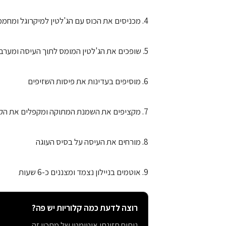
4. מכניסים את הכוס עם הג'לטין למיקרוגל ומחממים כ-20 שניות עד שהג'לטין נמס
5. שופכים את הג'לטין המומס לתוך העיסה ומערבבים בזריזות
6. מוסיפים בעדינות את פיסות השזיפים
7. מקציפים את השמנת המתוקה ומקפלים את הקצפת לתך העיסה
8. מורחים את העיסה על בסיס העוגה
9. אוטמים בניילון נצמד ומצננים כ-6 שעות
רוצה לדעת כמה קלוריות יש פה?
ניתוח תזונתי אוטומטי של מתכון זה