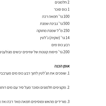
2 חלמונים
1 כוס סוכר
100 גר' חמאה רכה
500 גר' גבינת שמנת
250 מ"ל שמנת מתוקה
14 גר' (שקית) ג'לטין
רבע כוס מים
200 גר' פיסות קטנות של שזיפים יבשים מגולענים
אופן הכנה
1. שופכים את הג'לטין לתוך רבע כוס מים מערבבים, ומניחים לספיחה כ-15 דקות
2. מקציפים חלמונים וסוכר מעל סיר עם מים רותחים עד שהעיסה קלילה ותפוחה
3. מורידים מהאש ומוסיפים חמאה מאד רכה ואז את הגבינה