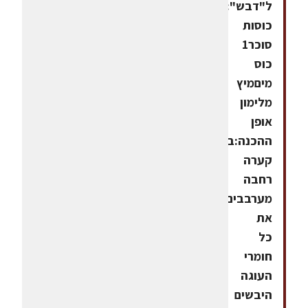
ל"דבש":3.5
כוסות
סוכר1
כוס
מיםמיץ
מלימון
אופן
ההכנה:בתוך
קערה
רחבה
מערבבים
את
כל
חומרי
העוגה
היבשים