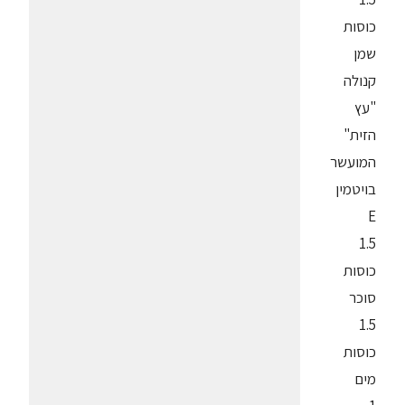
כוסות
שמן
קנולה
"עץ
הזית"
המועשר
בויטמין
E
1.5
כוסות
סוכר
1.5
כוסות
מים