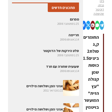
בינו
גבסו,
מתכונים חדשים
דוקטור
שקשוקה
מפרום
25 בספטמבר 2006
חריימה
החומרים:1
14 באוגוסט 2006
ק,ג
סולת2
סלט הירקות של הדוקטור
25 בספטמבר 2006
ביצים1.5
כוסות
שעועית שחורה עם תרד
14 באוגוסט 2006
שמן
קנולה
"עץ
אוזני המן ושלושה מילויים
22 בפברואר 2011
הזית"
המועשר
בויטמין
אוזני המן ושלושה מילויים