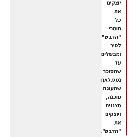
יוצקים
את
כל
חומרי
"הדבש"
לסיר
ומבשלים
עד
שהסוכר
נמס.לאחר
שהעוגה
מוכנה,
מצננים
ויוצקים
את
"הדבש".