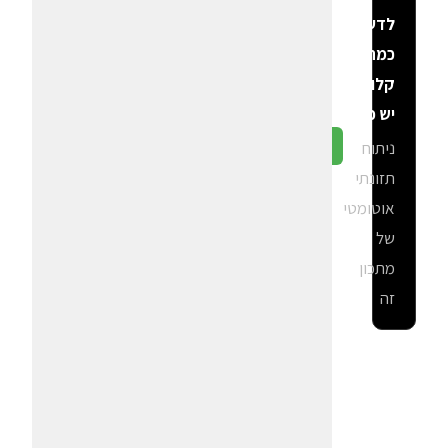
לדעת
כמה
קלוריות
יש פה?
ניתוח
גלה ב-CalGal
תזונתי
אוטומטי
של
מתכון
זה