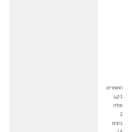
החומרים:
1 ק,ג
סולת
2
ביצים
1.5