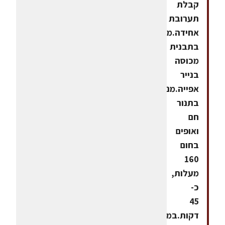
קבלת
תערובת
אחידה.מניחים
בתבנית
מכוסה
בנייר
אפייה.מניחים
בתנור
חם
ואופים
בחום
160
מעלות,
כ-
45
דקות.במקביל