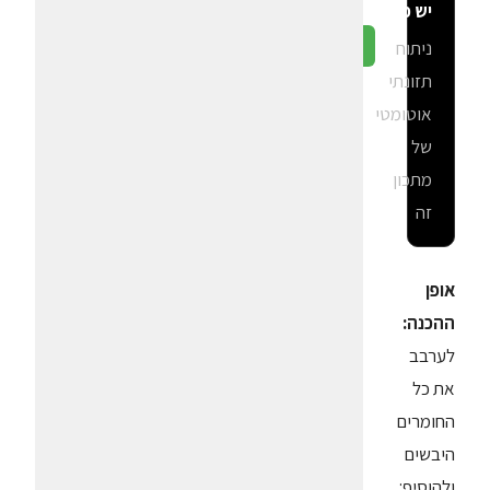
יש פה?
ניתוח
גלה ב-CalGal
תזונתי
אוטומטי
של
מתכון
זה
אופן
ההכנה:
לערבב
את כל
החומרים
היבשים
ולהוסיף: