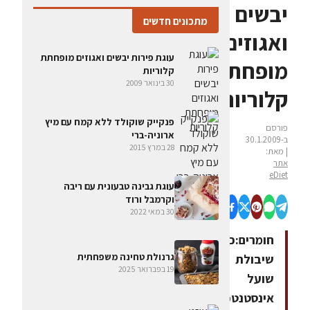
יבשים
מתכונים חדשים
ואגוזים
עוגת פירות יבשים ואגוזים מופחתת
מופחתת
קלוריות
30 בינואר 2009
קלוריות
פנקייק שוקולד ללא קמח עם מיץ
פורסם
ארוניה-ברי
ב-30.1.2009
28 במרץ 2015
| מאת:
אתר
eDiet
עוגת גבינה טבעונית עם ריבה
וקרמבל ורוד
30 במאי 2022
חומרים:כוס
גרנולת טחינה משפחתית
שיבולת
19 בפברואר 2025
שועל
אינסטנטכוס