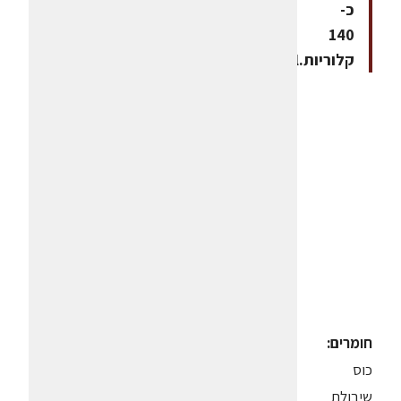
כ-
140
קלוריות.www.ediet.co.il
חומרים:
כוס
שיבולת