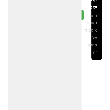
יש פה?
ניתוח
גלה ב-CalGal
תזונתי
אוטומטי
של
מתכון
זה