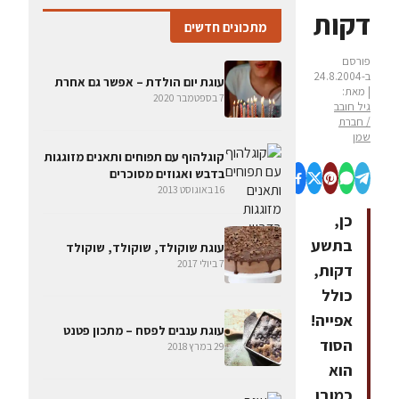
דקות
מתכונים חדשים
פורסם
ב-24.8.2004
עוגת יום הולדת – אפשר גם אחרת
| מאת:
7 בספטמבר 2020
גיל חובב
/ חברת
שמן
קוגלהוף עם תפוחים ותאנים מזוגגות
בדבש ואגוזים מסוכרים
16 באוגוסט 2013
כן,
בתשע
עוגת שוקולד, שוקולד, שוקולד
7 ביולי 2017
דקות,
כולל
אפייה!
עוגת ענבים לפסח – מתכון פטנט
הסוד
29 במרץ 2018
הוא
כמובן