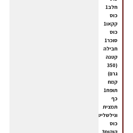
חלב1
כוס
קקאו1
כוס
סוכר1
חבילה
קטנה
(350
גרם)
קמח
תופח1
כף
תמצית
ונילשליש
כוס
קוקוס3