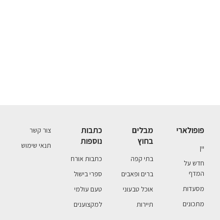
פופולארי
מבלים
כתבות
צור קשר
בחוץ
נוספות
תנאי שימוש
יין
בתי קפה
כתבות אורח
חדש על
המדף
ברים ופאבים
ספרי בישול
מסעדות
אוכל טבעוני
טעם עולמי
מתכונים
תיירות
למקצוענים