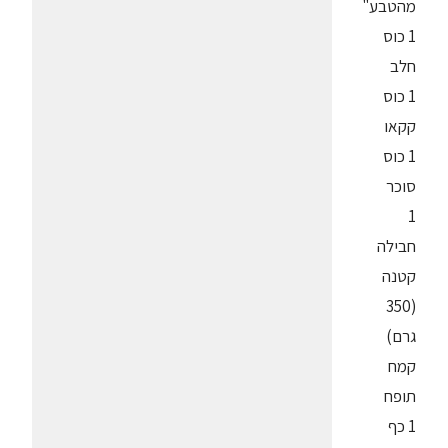
מהטבע"
1 כוס
חלב
1 כוס
קקאו
1 כוס
סוכר
1
חבילה
קטנה
(350
גרם)
קמח
תופח
1 כף