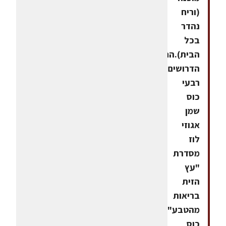
(וריח
נהדר
בכל
הבית).החומרים
הדרושיםשלושת
רבעי
כוס
שמן
אגוזי
לוז
מסדרת
"עץ
הזית
בריאות
מהטבע"1
כוס