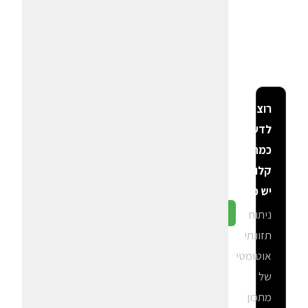
רוצה
לדעת
כמה
קלוריות
יש פה?
ניתוח
גלה ב-CalGal
תזונתי
אוטומטי
של
מתכון