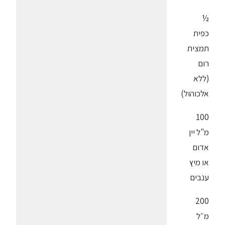
½
כפית
תמצית
רום
(ללא
אלכוהול)
100
מ"ל יין
אדום
או מיץ
ענבים
200
מ״ל