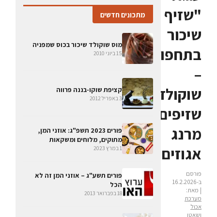
"שזיף
מתכונים חדשים
שיכור
מוס שוקולד שיכור בכוס שמפניה
בתחפושת"
15 ביוני 2010
–
שוקולד,
קציפת שוקו-בננה פרווה
3 באפריל 2012
שזיפים,
מרנג
פורים 2023 תשפ"ג: אוזני המן,
מתוקים, מלוחים ומשקאות
אגוזים
1 במרץ 2023
פורסם
פורים תשע"ג – אוזני המן זה לא
ב-16.2.2026
הכל
| מאת:
18 בפברואר 2013
מערכת
אכול
ושאטו