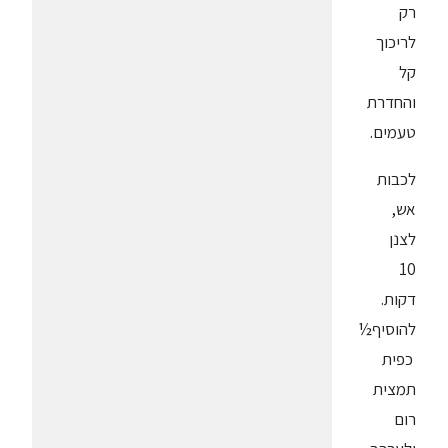
רק
לריכוך
קל
והחדרת
טעמים.
לכבות
אש,
לצנן
10
דקות.
להוסיף½
כפית
תמצית
רום