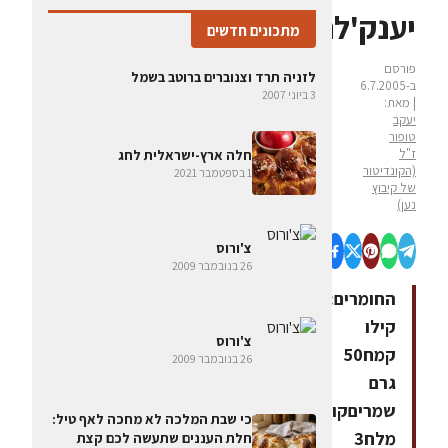
יענק'לה
מתכונים חדשים
פורסם
לזניה תרד וצנוברים ברוטב בשמל
ב-6.7.2005
3 ביוני 2007
| מאת:
יעקב
טופור
ז"ל
חלה ארץ-ישראלית לחג
(הקונדיטור
1 בספטמבר 2021
של קיבוץ
נען)
צ'ורוס
26 בנובמבר 2009
החומרים:1
קילו
צ'ורוס
קמח50
26 בנובמבר 2009
גרם
שמריםקורט
כי שבת המלכה לא מחכה לאף טיל:
מלח3
חלת העננים שתעשה לכם קצת