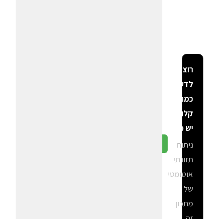
רוצה
לדעת
כמה
קלוריות
יש פה?
ניתוח
גלה ב-CalGal
תזונתי
אוטומטי
של
מתכון
זה