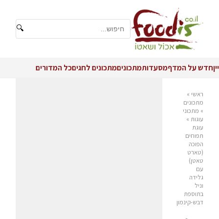
🔍
יין
חדש על המדף
מסעדות
מתכונים
מתכונים לחגים
כל המדורים
ראשי
»
מתכונים
»
מתכוני
עוגות
»
עוגת
תפוחים
הפוכה
(טארט
טאטן)
עם
גלידה
וניל
בתוספת
דבש-קינמון