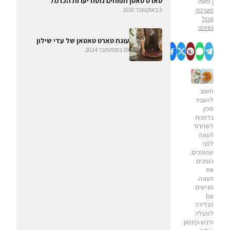
טארט טאטן תפוחים נוסח יערות הכרמל
| מאת:
מערכת
3 באוקטובר 2010
אכול
ושאטו
עוגת טארט טאטאן של עדי שילון
29 בספטמבר 2024
חשוב
להעביר
סכין
בדפנות
לשחרור
העוגה
לפני
שהופכים.
הופכים
את
העוגה.
מגישים
עם
הגלידה
למעלה
ודבש-קינמון.