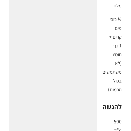
מלח
½ כוס
מים
קרים +
1 כף
חומץ
(לא
משתמשים
בכול
הכמות)
להגשה
500
מ"ל