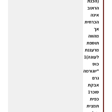
(הכנת
הרוטב
אינה
הכרחית
אך
מהווה
תוספת
מרעננת
לעוגה)1
כוס
"יוגורמה"75
גרם
אבקת
סוכר1
כפית
תמצית