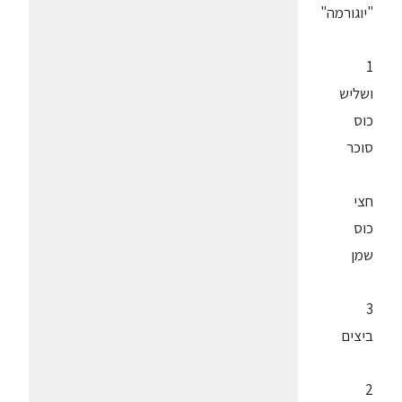
"יוגורמה"
1
ושליש
כוס
סוכר
חצי
כוס
שמן
3
ביצים
2