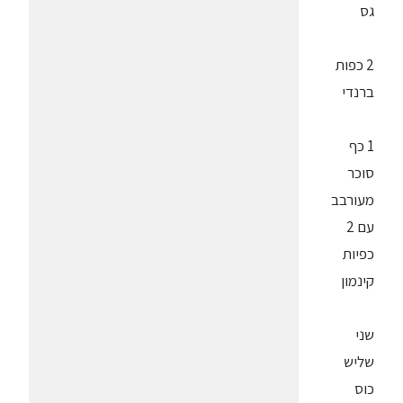
גס
2 כפות
ברנדי
1 כף
סוכר
מעורבב
עם 2
כפיות
קינמון
שני
שליש
כוס