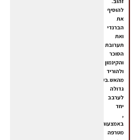
זהוב.
להוסיף
את
הברנדי
ואת
תערובת
הסוכר
והקינמון
ולהוריד
מהאש.בקערה
גדולה
לערבב
יחד
,
באמצעות
מטרפה