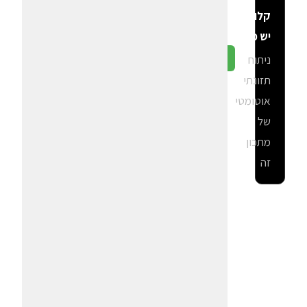
קלוריות
יש פה?
ניתוח
גלה ב-CalGal
תזונתי
אוטומטי
של
מתכון
זה