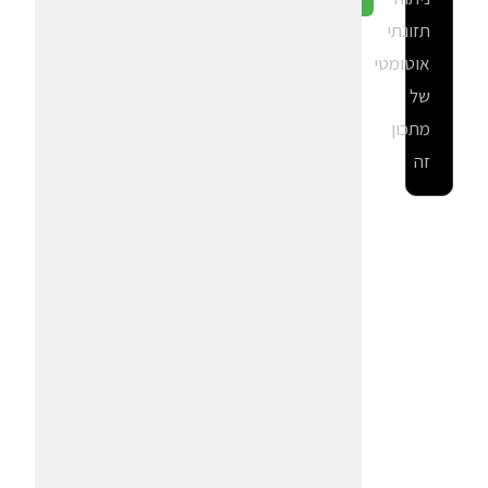
תזונתי
אוטומטי
של
מתכון
זה