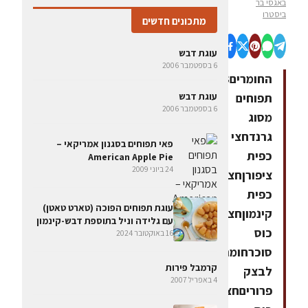
באגסי בר
ביסטרו
מתכונים חדשים
עוגת דבש
6 בספטמבר 2006
החומרים3
תפוחים
עוגת דבש
6 בספטמבר 2006
מסוג
גרנדחצי
פאי תפוחים בסגנון אמריקאי –
כפית
American Apple Pie
24 ביוני 2009
ציפורןחצי
כפית
עוגת תפוחים הפוכה (טארט טאטן)
קינמוןחצי
עם גלידה וניל בתוספת דבש-קינמון
כוס
16 באוקטובר 2024
סוכרחומרים
קרמבל פירות
לבצק
4 באפריל 2007
פרוריםחצי