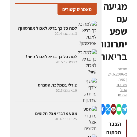
מגיעה
מאמרים קשורים
עם
שפע
למה כל כך בריא לאכול אפרסמון?
3 בנובמבר 2014
יתרונות
בריאותיים
למה כל כך בריא לאכול קיווי?
22 בינואר 2015
פורסם
ב-24.6.2006
| מאת:
מערכת
צ'רלי בממלכת הסברס
אכול
9 באוגוסט 2013
ושאטו
מסע מדברי אצל חלוצים
25 באפריל 2014
הצבר
הכתום