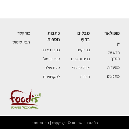
פופולארי
מבלים
כתבות
צור קשר
בחוץ
נוספות
תנאי שימוש
יין
בתי קפה
כתבות אורח
חדש על
המדף
ברים ופאבים
ספרי בישול
מסעדות
אוכל טבעוני
טעם עולמי
מתכונים
תיירות
למקצוענים
כל הזכויות שמורות © copyright | דורן תקשורת