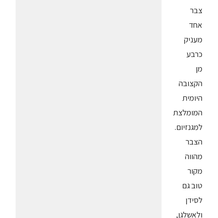
צבר
אחד
מעניק
כרבע
מן
הקצובה
היומית
המומלצת
למגנזיום.
הצבר
מהווה
מקור
טוב גם
לסידן
ולאשלגן,