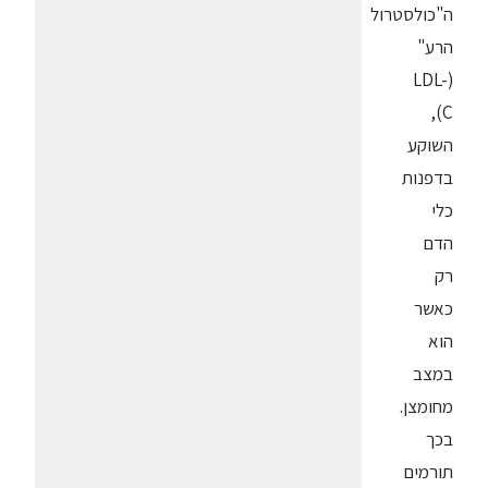
ה"כולסטרול
הרע"
(LDL-
C),
השוקע
בדפנות
כלי
הדם
רק
כאשר
הוא
במצב
מחומצן.
בכך
תורמים