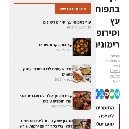
בתפוחי
מתכונים חדשים
עץ
עוף בתפוחי עץ וסירופ רימונים
13 בספטמבר 2006
וסירופ
רימונים
קציצות בקר ותפוחים
10 ביולי 2025
פורסם
ב-13.9.2006
| מאת:
מרק שעועית לבנה חורפי עמוק
השפים
טעמים
של טיב
1 בינואר 2026
טעם
קדירת כתף טלה עם עגבניות מגי
ועוד חומרים טובים
7 בדצמבר 2024
החומרים
לשישה
מתכון שמקצר תהליכים ומפחית
סועדים10
לחץ: צלי בקר רך עם ירקות שורש