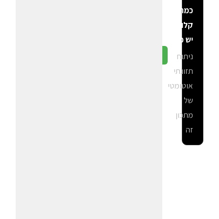
כמה
קלוריות
יש פה?
ניתוח
גלה ב-CalGal
תזונתי
אוטומטי
של
מתכון
זה