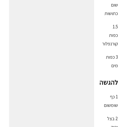
שום
כתושות
1.5
כפות
קורנפלור
3 כפות
מים
להגשה
1 כף
שומשום
2 בצל