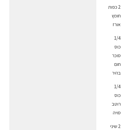
2 כפות
חומץ
אורז
1/4
כוס
סוכר
חום
בהיר
1/4
כוס
רוטב
סויה
2 שיני