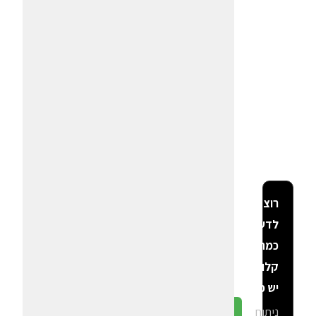
רוצה
לדעת
כמה
קלוריות
יש פה?
ניתוח
גלה ב-CalGal