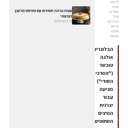
לכיסוי
אחיד
עוגת גבינה תפוזים עם טוויסט מרענן
ומבריק
וצבעוני
מכל
12 במאי 2026
הצדדים.
צילום
אולגה
טוכשר
הבלוגרית
אולגה
טוכשר
("המרכיב
הסודי")
מציעה
עבור
יצרנית
המיצים
הסחוטים