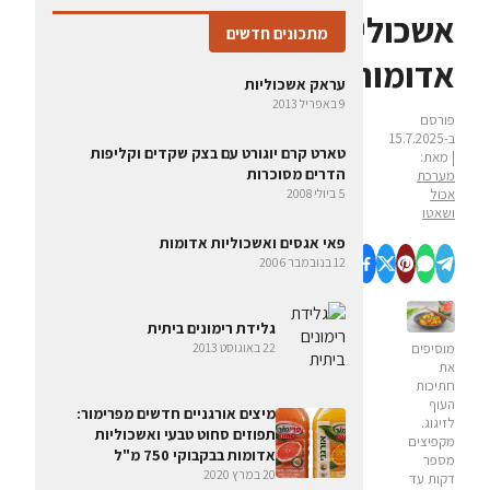
אשכוליות
מתכונים חדשים
אדומות
עראק אשכוליות
9 באפריל 2013
פורסם
ב-15.7.2025
טארט קרם יוגורט עם בצק שקדים וקליפות
| מאת:
הדרים מסוכרות
מערכת
אכול
5 ביולי 2008
ושאטו
פאי אגסים ואשכוליות אדומות
12 בנובמבר 2006
גלידת רימונים ביתית
22 באוגוסט 2013
מוסיפים
את
חתיכות
העוף
מיצים אורגניים חדשים מפרימור:
לזיגוג.
תפוזים סחוט טבעי ואשכוליות
מקפיצים
אדומות בבקבוקי 750 מ"ל
מספר
20 במרץ 2020
דקות עד