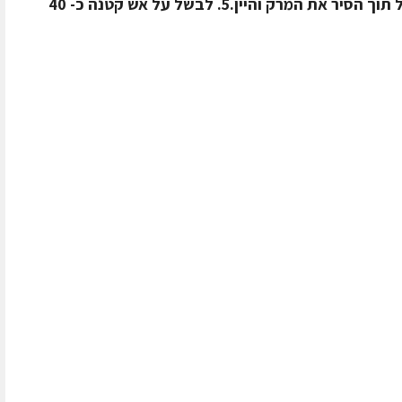
מחבת.3. להחזיר את העוף.4. לצקת אל תוך הסיר את המרק והיין.5. לבשל על אש קטנה כ- 40