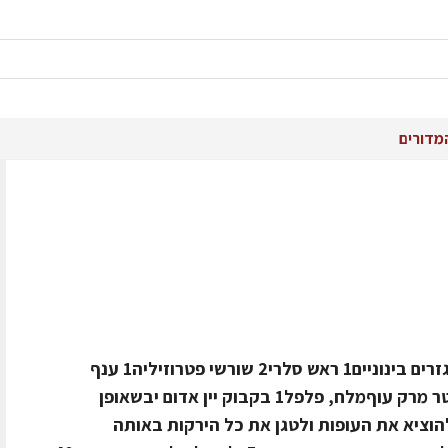
מדורים
חומרים4 כרעי עוף צעיר1 בצל בינוני2 גזרים בינוניים1 ראש סלרי2 שורשי פטרוזיליה1 ענף
רוזמרין5 שיני שום1/2 כוס שמן זית1 ליטר מרק עוףמלח, פלפל1 בקבוק יין אדום יבשאופן
ה1. לטגן את העוף בשמן זית.2. להוציא את העופות ולטגן את כל הירקות באותה