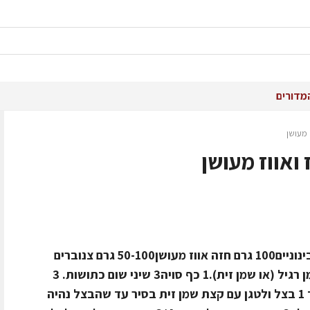
מדורים
 מעושן
ואווז מעושן
מצרכים: עופיונים 1 כוס אורז 3 בצלים בינוניים100 גרם חזה אווז מעושן50-100 גרם צנוברים
מטוגנים בשמן זיתלמרינדה:1/2 כוס שמן רגיל (או שמן זית).1 כף סויה3 שיני שום כתושות. 3
מלח/פלפל/פפריקהאופן ההכנה:לחתוך 1 בצל ולטגן עם קצת שמן זית בסיר עד שהבצל נהיה