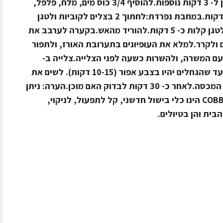
שקוף.להוסיף את האורז ולהמשיך לטגן ל- 3 דקות נוספות.להוסיף 3/4 כוס מים, מלח, פלפל,
עד שרותח, ולבשל על אש קטנהכ- 10 דקות.במחבת נפרדת:לחתוך 2 בצלים לקוביות ולטגן
בשמן זית, להוסיף את האווז המעושן ולטגן קלות כ- 5 דקות.להוריד מהאש.בקערה לערבב את
ים ולקרר.למלא את העופיונים בתערובת האורז, ולתפור
ם המשרה, ולהשרות כשעה לפני הצלייה.צלייה ב-
Cobb*: לשים 12 גחלים,להדליק בחוץ עד שהגחלים יהיו בצבע אפור (10-15 דקות). לשים את
העופיונים על רשת ה-Cobb,לכסות עם המכסה.לאחר כ- 30 דקות לבדוק האם מוכן.הערה: ניתן
לבשל את העופיונים ללא המילוי.* ה – COBB הינו כלי בישול חדשני, קל לתפעול, לניקוי,