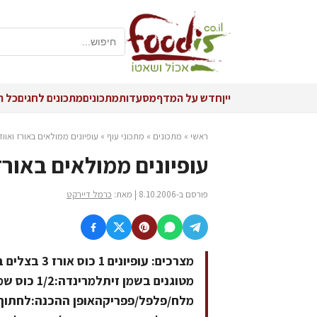
יין
חדש על המדף
מסעדות
מתכונים
מתכונים לחגים
כל ה
ראשי
»
מתכונים
»
מתכוני עוף
»
עופיונים ממולאים באורז ואווז
עופיונים ממולאים באורז 
פורסם ב-8.10.2006 | מאת:
כרמל דיירקט