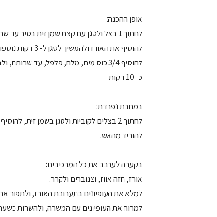
אופן ההכנה:
לחתוך 1 בצל ולטגן עם קצת שמן זית בסיר עד שהבצל נהיה שקוף.
להוסיף את האורז ולהמשיך לטגן ל- 3 דקות נוספות.
להוסיף 3/4 כוס מים, מלח, פלפל, עד שרותח, ולבשל על אש קטנה
כ- 10 דקות.
במחבת נפרדת:
לחתוך 2 בצלים לקוביות ולטגן בשמן זית, להוסיף את האווז המעושן ולטגן קלות כ- 5 דקות.
להוריד מהאש.
בקערה לערבב את כל המרכיבים:
אורז, חזה אווז, וצנוברים ולקרר.
למלא את העופיונים בתערובת האורז, ולתפור א
למרוח את העופיונים עם המשרה, ולהשרות כשעה ל