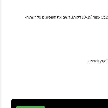
לשים 12 גחלים,להדליק בחוץ עד שהגחלים יהיו בצבע אפור (10-15 דקות). לשים את העופיונים על רשת ה-