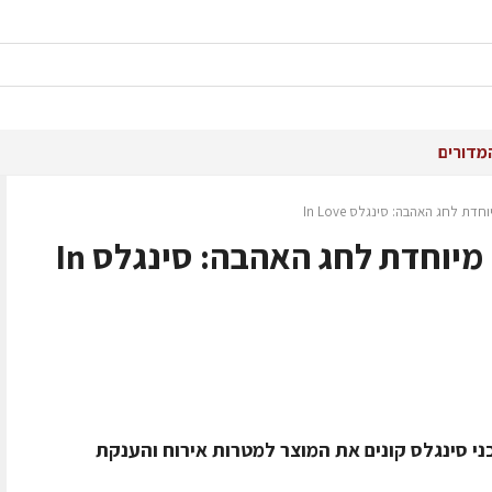
מדורים
 לחג האהבה: סינגלס In Love
עלית ממתקים במהדורה מיוחדת לחג האהבה: סינגלס In
ה עלית הראה כי 67% מצרכני סינגלס קונים את המוצר למטרות אירוח והענקת