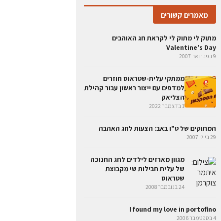
מאמרים קשורים
מתוק לי מתוק לי לקראת חג האוהבים
Valentine's Day
9 בפברואר 2007
ממתקי עלית-שטראוס חוזרים
למדפים עם ייצור ראשון עבור קהילת
הצליאק
1 בדצמבר 2022
המתוקים של ט"ו באב: הצעות לחג האהבה
29 ביולי 2007
מגוון מארזים לילדים לחג החנוכה
של עלית חבילות שי מקבוצת
שטראוס
24 בנובמבר 2008
I found my love in portofino
4 בספטמבר 2006