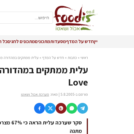
יין
חדש על המדף
מסעדות
מתכונים
מתכונים לחגים
כל ה
ראשי
»
כתבות
»
חדש על המדף
»
עלית ממתקים במהדורה מיוחדת
Love
פורסם ב-5.8.2005 | מאת:
מערכת אכול ושאטו
סקר שערכ
מתנה