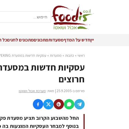
יין
חדש על המדף
מסעדות
מתכונים
מתכונים לחגים
כל ה
ראשי
»
כתבות
»
מסעדות
»
עסקיות חדשות במסעדת PEKING הסינית של מתחם יד חרוצים
חרוצים
פורסם ב-25.9.2005 | מאת:
מערכת אכול ושאטו
החל מהשבוע הקרוב תציע מסעדת פקין 