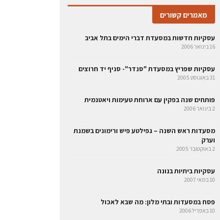
מאמרים קשורים
עסקיות חדשות במסעדת דברי הימים בתל אביב
16 בינואר 2006
עסקיות שפריץ במסעדת "סנדר"- סניף יד חרוצים
31 באוגוסט 2005
פותחים שנה בפקין עם ארוחת טעימות ויאטנמית
2 בינואר 2006
מסעדות ראש השנה – גפילטע פיש ורימונים בשמנת
וערק
2 באוקטובר 2005
עסקיות ביתיות בנונה
10 במאי 2007
פסח במסעדות ובתי מלון: מה שבא לאכול
10 באפריל 2006