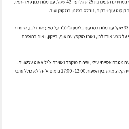
תפריט העסקיות החדש יציע גם צהריים של נודלס במחירים הנעים בין 25 שקל ועד 42 שקל, עם מנות כגון פאד-תאי,
קוקוס עוף וירקות, נודלס בסגנון בנגקוק ועוד.
כמו כן, יוגשו גם עסקיות חדשות על בסיס אורז ב- 33 שקל עם מנות כמו עוף בלימון וג'ינג'ר על מצע אורז לבן, שיפודי
 על מצע אורז לבן, ואורז מוקפץ עם עוף, בייקון, ואווז בתוספת
חרוצים קיימת מזה 8 שנים ומציעה מטבח אסייתי עילי, שירות מוקפד ואווירת צ'יל אאוט עכשווית.
כל מנות הצהריים מוגשות עם חמוצים סיניים ושתייה קלה. מוגש בין השעות 12:00- 17:00 בימים א'-ה' לא כולל ערבי