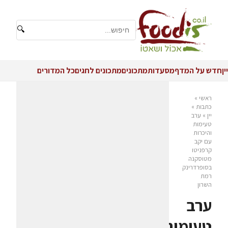
🔍
יין
חדש על המדף
מסעדות
מתכונים
מתכונים לחגים
כל המדורים
ראשי
»
כתבות
»
יין
»
ערב
טעימות
והיכרות
עם יקב
קרפניטו
מטוסקנה
בסופרדרינק
רמת
השרון
ערב
טעימות