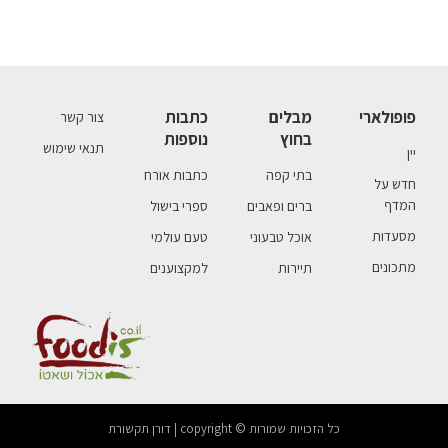
פופולארי
מבלים
כתבות
צור קשר
בחוץ
נוספות
תנאי שימוש
יין
בתי קפה
כתבות אורח
חדש על
המדף
ברים ופאבים
ספרי בישול
מסעדות
אוכל טבעוני
טעם עולמי
מתכונים
תיירות
למקצוענים
כל הזכויות שמורות © copyright | דורן תקשורת