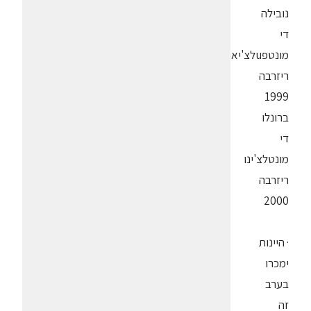
נובילה
די
מונטפuלצ'יאנו
ריזרבה
1999
ברונלו
די
מונטלצ'ינו
ריזרבה
2000
· היינות
ימכרו
בערב
זה