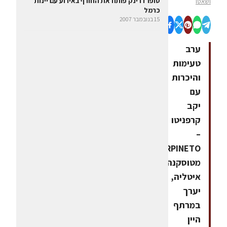
סופרדרינק פותח את החורף באירוע עם יינות
ושאטו
כרמל
15 בנובמבר 2007
ערב
טעימות
והיכרות
עם
יקב
קרפניטו
–
CARPINETO
מטוסקנה,
איטליה,
יערך
במרתף
היין