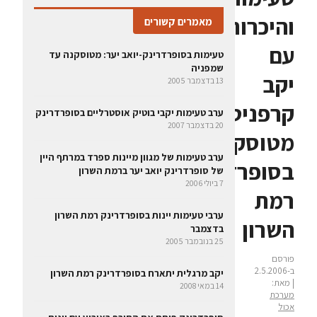
והיכרות
מאמרים קשורים
עם
טעימות בסופרדרינק-יואב יער: מטוסקנה עד
שמפניה
יקב
13 בדצמבר 2005
קרפניטו
ערב טעימות יקבי בוטיק אוסטרליים בסופרדרינק
20 בדצמבר 2007
מטוסקנה
ערב טעימות של מגוון מיינות ספרד במרתף היין
בסופרדרינק
של סופרדרינק יואב יער ברמת השרון
7 ביולי 2006
רמת
ערבי טעימות יינות בסופרדרינק רמת השרון
השרון
בדצמבר
25 בנובמבר 2005
פורסם
ב-2.5.2006
יקב מרגלית יתארח בסופרדרינק רמת השרון
| מאת:
14 במאי 2008
מערכת
אכול