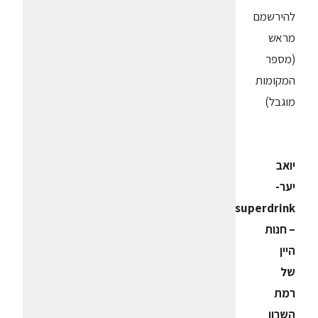
להירשמם
מראש
(מספר
המקומות
מוגבל)
יואב
יער-
superdrink
– חנות
היין
של
רמת
השרון