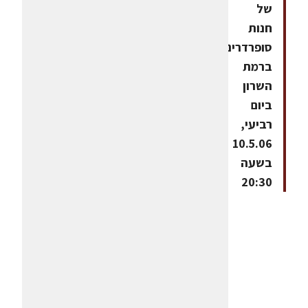
של
חנות
סופרדרינק
ברמת
השרון
ביום
רביעי,
10.5.06
בשעה
20:30