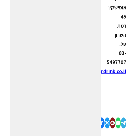
אוסישקין
45
רמת
השרון
טל.
03-
5497707
yoav@superdrink.co.il