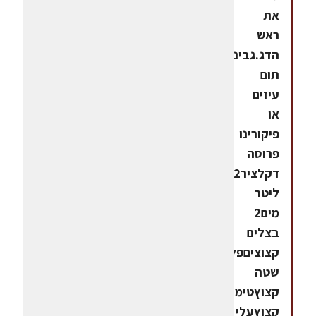
את
ראש
הדג.גבינת
תום
עיזים
או
פיקורינו
פרוסה
דקלציר2
ליטר
מים2
בצלים
קצוציםפלפל
שטה
קצוץטימין
קצוץעלי