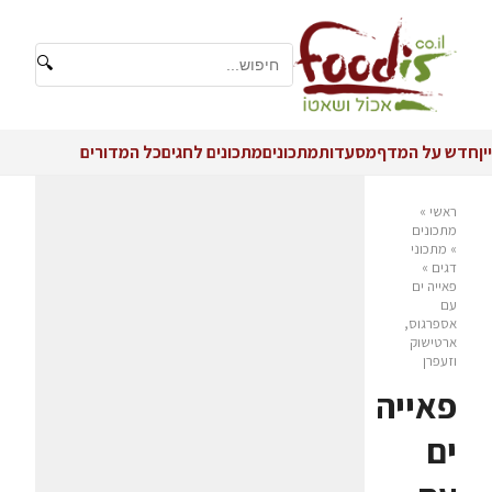
🔍
יין
חדש על המדף
מסעדות
מתכונים
מתכונים לחגים
כל המדורים
ראשי
»
מתכונים
»
מתכוני
דגים
»
פאייה ים
עם
אספרגוס,
ארטישוק
וזעפרן
פאייה
ים