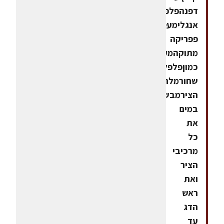
דפנהפלפל
אנגלימעט
פפריקה
מתוקהמעט
כמוןפלפל
שחורמלחהכנת
הצירמבשלים
במים
את
כל
מרכיבי
הציר
ואת
ראש
הדג
עד