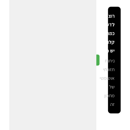
רוצה
לדעת
כמה
קלוריות
יש פה?
ניתוח
גלה ב-CalGal
תזונתי
אוטומטי
של
מתכון
זה