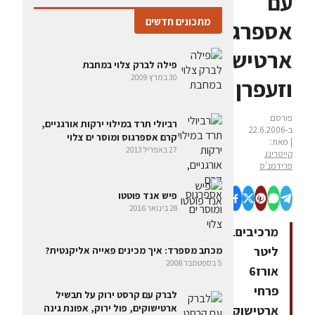
עם
מתכונים חדשים
אספרגוס,
ארטישוק
פילה לברק צלוי במחבת
30 במרץ 2009
וזעפרן
פורסם
רביולי תרד במילוי ירקות אורגניים,
ב-22.6.2006
קרם אספרגוס ומוסר ים צלוי
| מאת:
27 באפריל 2013
קייטרינג
פרידמנ'ס
פיש אנד פוטטו
28 בינואר 2016
מרכיבים1
ליטר
מכתב מספרד: איך מכינים פאייה אליקנטית?
5 בספטמבר 2008
אורז6
פרחי
לברק עם קרסט ירוק על תבשיל
ארטישוקים, פול ירוק, אפונת גינה
ארטישוק