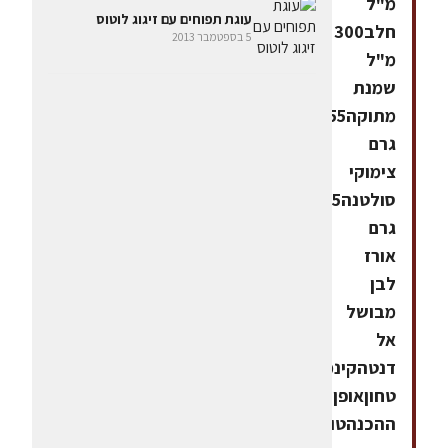
מ"ל
עוגת תפוחים עם זיגוג לוטוס
חלב300
5 בספטמבר 2013
מ"ל
שמנת
מתוקה55
גרם
צימוקי
סולטנה375
גרם
אורז
לבן
מבושל
אל
דנטהקינמון
טחוןאופן
ההכנהטורפים