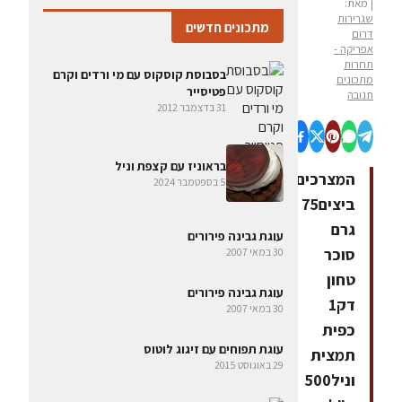
| מאת:
שגרירות
מתכונים חדשים
דרום
אפריקה -
תחרות
בסבוסת קוסקוס עם מי ורדים וקרם
מתכונים
פטיסייר
תנובה
31 בדצמבר 2012
בראוניז עם קצפת וניל
המצרכים4
5 בספטמבר 2024
ביצים75
גרם
עוגת גבינה פירורים
סוכר
30 במאי 2007
טחון
עוגת גבינה פירורים
דק1
30 במאי 2007
כפית
עוגת תפוחים עם זיגוג לוטוס
תמצית
29 באוגוסט 2015
וניל500