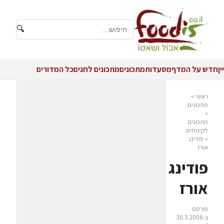
🔍
יין
חדש על המדף
מסעדות
מתכונים
מתכונים לחגים
כל המדורים
ראשי
»
מתכונים
»
מתכונים
לקינוחים
»
פודינג
אורז‏
פודינג
אורז‏
פורסם
ב-30.5.2006