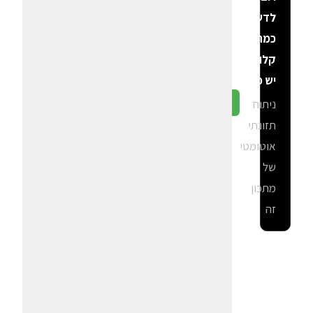
לדעת
כמה
קלוריות
יש פה?
ניתוח
גלה ב-CalGal
תזונתי
אוטומטי
של
מתכון
זה