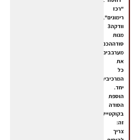
"רכז
רימונים"1
וודקה3
מנות
סודההכנה:
מערבבים
את
כל
המרכיבים
יחד.
הוספת
הסודה
בקוקטייל
זה:
צריך
להוסיף