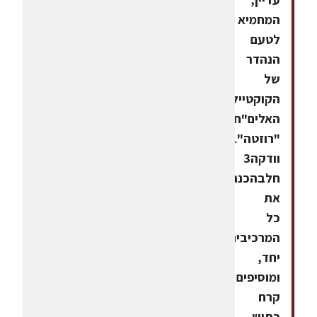
המחמיא
לטעם
הנהדר
של
הקוקטייל."משקה
האלים"חומרים:1
"רוזטה"1
וודקה3
חלבהכנה:מערבבים
את
כל
המרכיבים
יחד,
ומוסיפים
קרח
כתוש