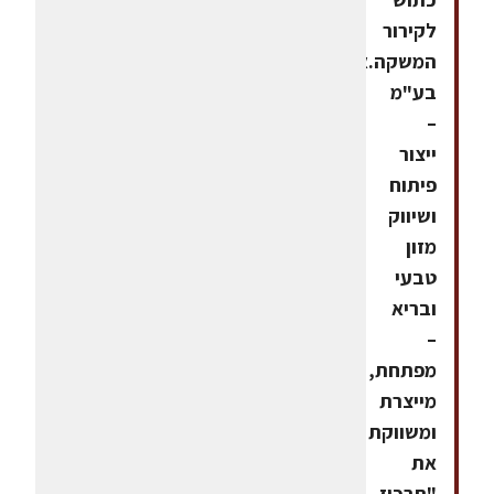
לקירור
המשקה.אפקטבעי
בע"מ
–
ייצור
פיתוח
ושיווק
מזון
טבעי
ובריא
–
מפתחת,
מייצרת
ומשווקת
את
"תרכיז