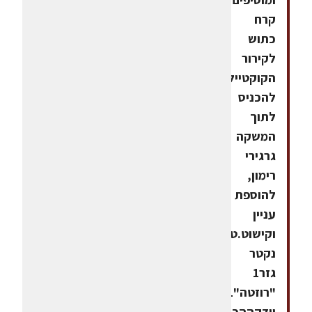
קרח
כתוש
לקירור
הקוקטייל.ניתן
להכניס
לתוך
המשקה
גרגירי
רימון,
להוספת
עניין
וקישוט.טרופי-רוזחומרים:2
נקטר
גזר1
"רוזטה"1
וודקההכנה:מערבבים