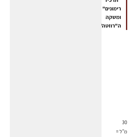
רימונים"
ומשקה
ה"רוזטה".
30
מ"ל =