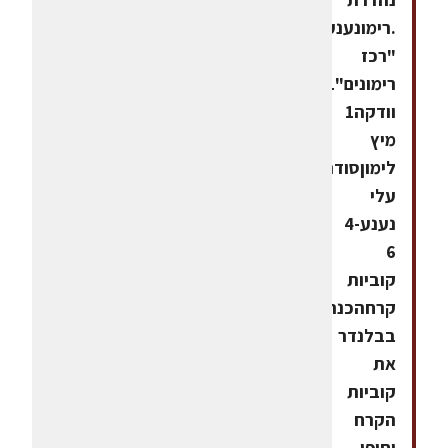
.רימונענעחומרים:1
"רכז
רימונים"1
וודקה1
מיץ
לימוןסודהחופן
עלי
נענע4-
6
קוביות
קרחהכנה:מרסקים
בבלנדר
את
קוביות
הקרח
וחופן