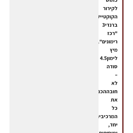
לקירור
הקוקטייל.רימונדיחומרים:1.5
ברנדי3
"רכז
רימונים"1
מיץ
לימון4.5
סודה
–
לא
חובההכנה:מערבבים
את
כל
המרכיבים
יחד,
ומוסיפים