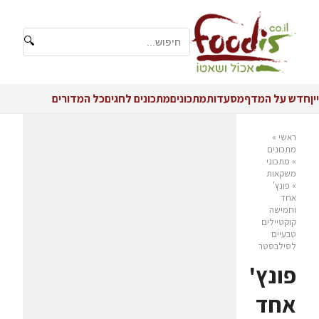
🔍
יין
חדש על המדף
מסעדות
מתכונים
מתכונים לחגים
כל המדורים
ראשי
»
מתכונים
»
מתכוני
משקאות
»
פונץ'
אחד
וחמישה
קוקטיילים
טבעיים
לסילבסטר
פונץ'
אחד