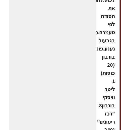
את
הסודה
לפי
טעמכם.מקשטים
בגבעול
נענע.פונץ'
בורבון
(20
כוסות)
1
ליטר
וויסקי
בורבון8
"רכז
רימונים"
(240