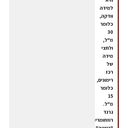
למידה
וודקה,
כלומר
30
מ"ל,
ולחצי
מידה
של
רכז
רימונים,
כלומר
15
מ"ל.
גרנד
רוזחומרים:1
"רוזטה"1