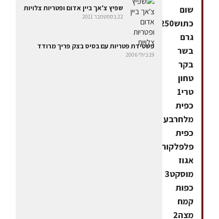
שפיץ צ'אך ביין אדום ופטריות צלויות
שום
22 בספטמבר 2011
כתוש250
גרם
פשטידת פטריות עם בסיס בצק פריך מרודד
בשר
19 ביולי 2006
בקר
טחון
טרי1
כפית
מלחרבע
כפית
פלפלקורט
אגוז
מוסקט3
כפות
קמח
מצה2