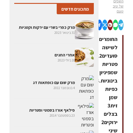
השפים
של טיב
מתכונים חדשים
טעם
מרק כפרי בשרי עם ירקות וקטניות
31 בינואר 2023
החומרים
לשישה
סועדים12
אחרי החגים
18 ביולי 2023
פטריות
שמפיניון
בינוניות.3
מרק שום עם כופתאות דג
כפיות
4 בנובמבר 2011
שמן
זית3
פילאף אורז בסמטי ופטריות
בצלים
23 בספטמבר 2014
ירוקים2
שיני