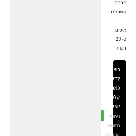
תבנית
משומנת.
אופים
כ- 20
דקות.
רוצה
לדעת
כמה
קלוריות
יש פה?
ניתוח
גלה ב-CalGal
תזונתי
אוטומטי