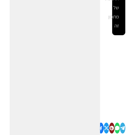
של
מתכון
זה