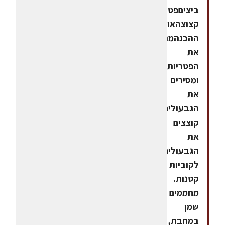
ביציםפטרוזיליה
קצוצהאופן
ההכנהמנגבים
את
הפטריות
ומסירים
את
הגבעולים.
קוצצים
את
הגבעולים
לקוביות
קטנות.
מחממים
שמן
במחבת,