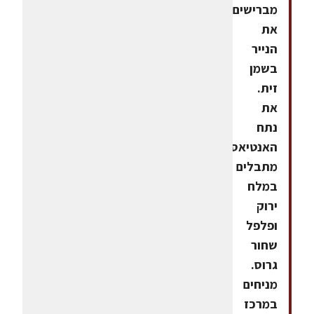
מברישים
את
הנייר
בשמן
זית.
את
נתח
האנטיאס
מתבלים
במלח
ירוק
ופלפל
שחור
גרוס.
מניחים
במרכז