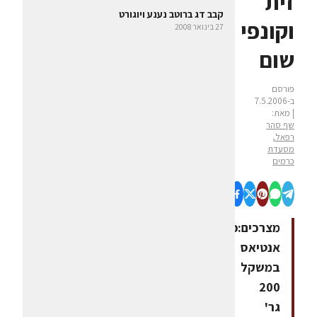
זית
קבב דג ברוטב נענע ויוגורט
וקונפי
27 בינואר 2008
שום
פורסם
ב-7.5.2006
| מאת:
שף סהר
רפאל,
מסעדת
כרמים
מצרכים:פילה
אנטיאס
במשקל
200
גר'