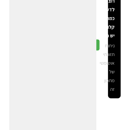
רוצה
לדעת
כמה
קלוריות
יש פה?
ניתוח
גלה ב-CalGal
תזונתי
אוטומטי
של
מתכון
זה