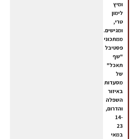
ומיץ
לימון
טרי,
ומגישים.
ממתכוני
פסטיבל
"שף
תאכל"
של
מסעדות
באיזור
השפלה
והדרום,
14-
23
במאי