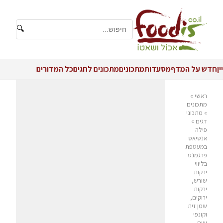
🔍
יין
חדש על המדף
מסעדות
מתכונים
מתכונים לחגים
כל המדורים
ראשי
»
מתכונים
»
מתכוני
דגים
»
פילה
אנטיאס
במעטפת
פרגמנט
בליווי
ירקות
שורש,
ירקות
ירוקים,
שמן זית
וקונפי
שום