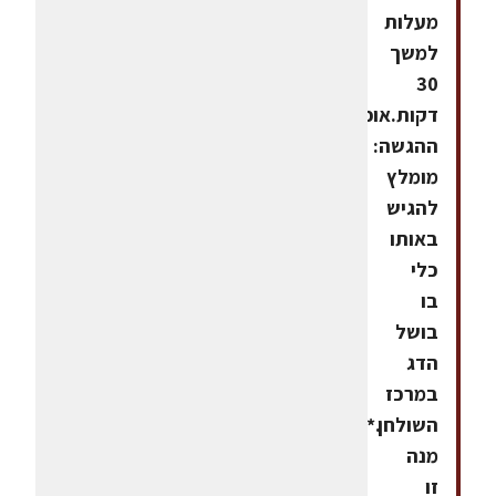
מעלות
למשך
30
דקות.אופן
ההגשה:
מומלץ
להגיש
באותו
כלי
בו
בושל
הדג
במרכז
השולחן.*
מנה
זו