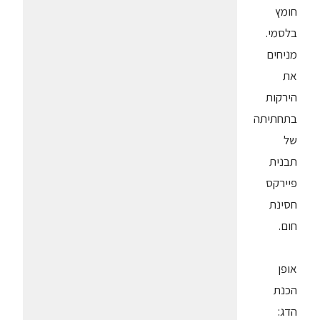
חומץ
בלסמי.
מניחים
את
הירקות
בתחתיתה
של
תבנית
פיירקס
חסינת
חום.
אופן
הכנת
הדג: