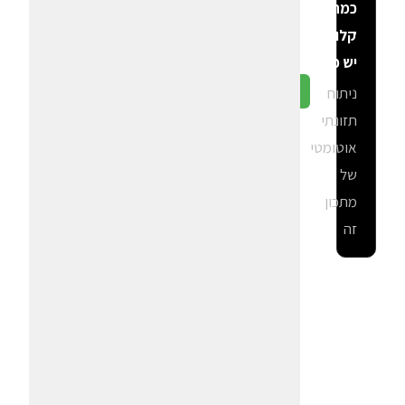
כמה
קלוריות
יש פה?
ניתוח
גלה ב-CalGal
תזונתי
אוטומטי
של
מתכון
זה