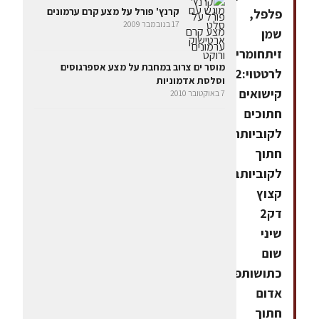
קרנץ' פורל על מצע קרם ערמונים
פלפל,
17 בנובמבר 2009
שמן
זיתחומרים
מוסר ים צרוב במחבת על מצע אספרגוסים
לרטטוי:2
וסלסת אדמוניות
קישואים
7 באוקטובר 2010
חתוכים
לקוביותחציל
חתוך
לקוביותבצל
קצוץ
דק2
שיני
שום
כתושותפלפל
אדום
חתוך