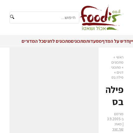
🔍
יין
חדש על המדף
מסעדות
מתכונים
מתכונים לחגים
כל המדורים
ראשי
»
מתכונים
»
מתכוני
דגים
»
פילה בס
פילה
בס
פורסם
ב-3.9.2005
| מאת:
שף יאיר