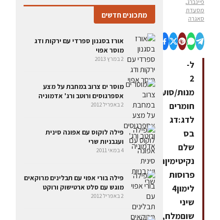
פיינברג,
מסעדת
מתכונים חדשים
סאגרה
אורז בסגנון ספרדי עם ירקות ודג
מוסר אפוי
2 במרץ 2013
ל-
2
מוסר ים צרוב במחבת על מצע
מנות/סועדיםחומרים:
אספרגוסים ורוטב ורג' אדמוניה
חומרים
2 באפריל 2012
לדג:דג
פילה לוקוס עם אפונה סינית
בס
ועגבניות שרי
שלם
4 במאי 2011
נקיטימיןרוזמרין4
פרוסות
פילה בורי אפוי עם תבלינים מרוקאים
מוגש עם סלט ארטישוק ורוקט
לימון4
2 באפריל 2012
שיני
שוםמלח,