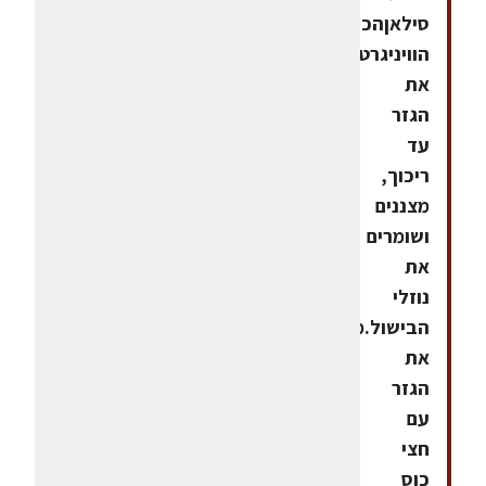
סילאןהכנת
הוויניגרטמבשלים
את
הגזר
עד
ריכוך,
מצננים
ושומרים
את
נוזלי
הבישול.מעבירים
את
הגזר
עם
חצי
כוס