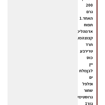
200
גרם
האחד.1
תפוח
אדמהלימוןעירית
קצוצהמעט
תרד
טרירבע
כוס
יין
לבןמלח
ים
ופלפל
שחור
גרוסטימיןוויניגרט
גזר1