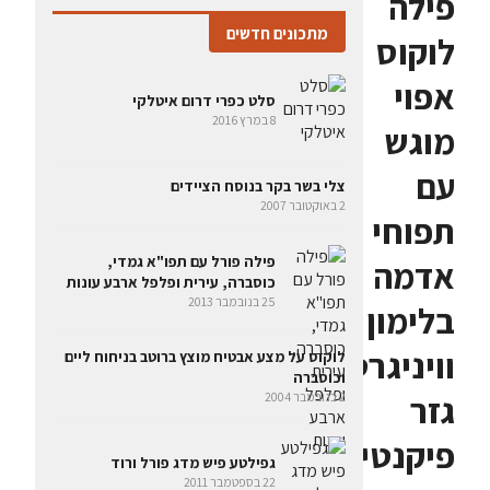
פילה
מתכונים חדשים
לוקוס
אפוי
סלט כפרי דרום איטלקי
8 במרץ 2016
מוגש
עם
צלי בשר בקר בנוסח הציידים
2 באוקטובר 2007
תפוחי
פילה פורל עם תפו"א גמדי,
אדמה
כוסברה, עירית ופלפל ארבע עונות
25 בנובמבר 2013
בלימון
וויניגרט
לוקוס על מצע אבטיח מוצץ ברוטב בניחוח ליים
וכוסברה
גזר
2 בנובמבר 2004
פיקנטי
גפילטע פיש מדג פורל ורוד
22 בספטמבר 2011