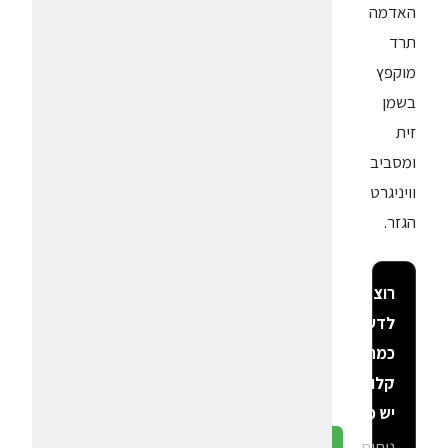
האדמה
תרד
מוקפץ
בשמן
זית
ומסביב
וויניגרט
הגזר.
רוצה
לדעת
כמה
קלוריות
יש פה?
ניתוח
גלה ב-CalGal