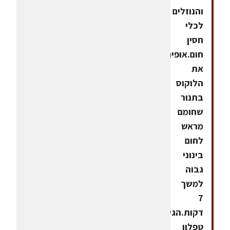
והנוזלים
לכלי
חסין
חום.אופים
את
הלוקוס
בתנור
שחומם
מראש
לחום
בינוני
גבוה
למשך
7
דקות.הגשהבמחבת
טפלון