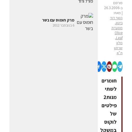
פורסם
ב-26.3.2006
| מאת:
השף דוד
מרק חומוס עם בשר
ביטון,
6 בנובמבר 2012
מסעדת
Olive
Leaf,
מלון
שרתון
ת"א
חומרים
לשתי
מנות2
פילטים
של
לוקוס
במשקל