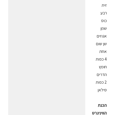
זית
רבע
כוס
שמן
אגוזים
שן שום
אחת
4 כפות
חומץ
הדרים
2 כפות
סילאן
הכנת
הוויניגרט