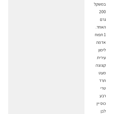
במשקל
200
גרם
האחד.
1 תפוח
אדמה
לימון
עירית
קצוצה
מעט
תרד
טרי
רבע
כוס יין
לבן