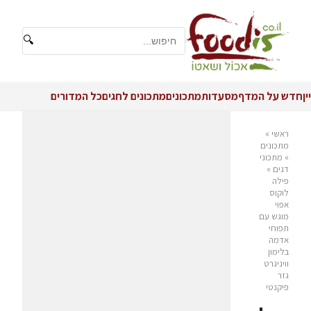
🔍
יין
חדש על המדף
מסעדות
מתכונים
מתכונים לחגים
כל המדורים
ראשי
»
מתכונים
»
מתכוני
דגים
»
פילה
לוקוס
אפוי
מוגש עם
תפוחי
אדמה
בלימון
וויניגרט
גזר
פיקנטי