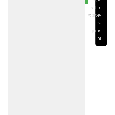
תזונתי
אוטומטי
של
מתכון
זה