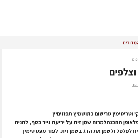
מדורים
פים
וצלפים
הוד
פילה סלמון נקי וטריטימין טרישום כתושמיץ תפוזיםיין
 דבשמלח, פלפלאופן ההכנהלמרוח שמן זית על יריעת נייר כסף, להניח
 לפלפל ולשמן את הדג בשמן זית. לפזר מעט טימין