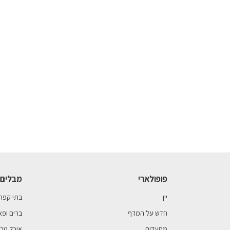
פופולארי
מבלים 
יין
בתי קפה
חדש על המדף
ברים ופא
מסעדות
אוכל טבע