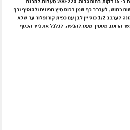
ושום כתוש ולסגור את הנייר כסף.לאפות כ- 15 דקות בחום גבוה. 200-220 מעלות.להכנת
ום כתוש, לערבב כף שמן בכוס מיץ תפוזים ולהוסיף וכף
צלפים. לבשל על אש קטנה. בקערה קטנה לערבב 1/2 כוס יין לבן עם כפית קורנפלור עד שלא
אשר הרוטב מסמיך מעט.להגשה. לגלגל את נייר הכסף