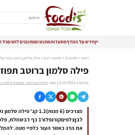
יין
חדש על המדף
מסעדות
מתכונים
מתכונים לחגים
כל ה
ראשי
»
מתכונים
»
מתכוני דגים
»
פילה סלמון ברוטב תפוז וצל
פילה סלמון ברוטב תפוז 
פורסם ב-6.10.2005 | מאת:
קלודין קנדינוף, מסעדת קלודין בי
מצרכים (6 מנות)1.2 קג' 
לבןצלפיםקורנפלור1 כף
את הדג כאשר העור כלפיי מטה. להמליח