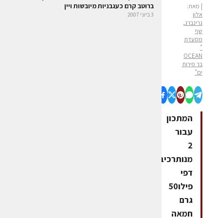
ברוטב קרם כעגבניות מיובשות ויין
| מאת:
אלון
3 ביוני 2007
גרינברג,
שף
מסעדת
"
OCEAN
בר פירות
ים"
המתכון
עבור
2
מנותרכיבים4
דפי
פילו50
גרם
חמאה