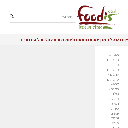
🔍
יין
חדש על המדף
מסעדות
מתכונים
מתכונים לחגים
כל המדורים
ראשי
»
מתכונים
»
מתכונים
לחגים
»
מתכונים
לראש
השנה
»
פילו
ממולא
בסלמון
פירות
יבשים
ורוטב
סילאן
(דבש