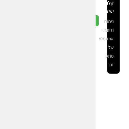
קלוריות
יש פה?
ניתוח
גלה ב-CalGal
תזונתי
אוטומטי
של
מתכון
זה