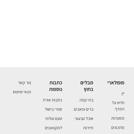
פופולארי
מבלים
כתבות
צור קשר
בחוץ
נוספות
תנאי שימוש
יין
בתי קפה
כתבות אורח
חדש על
המדף
ברים ופאבים
ספרי בישול
מסעדות
אוכל טבעוני
טעם עולמי
מתכונים
תיירות
למקצוענים