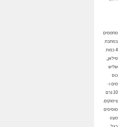
מחממים
במחבת
4 כפות
סילאן,
שליש
כוס
מים ו-
10 גרם
צימוקים.
מוסיפים
מעט
בצל