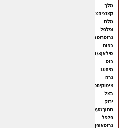
מלך
קצוציםמעט
מלח
ופלפל
גרוסרוטב4
כפות
סילאן1/3
כוס
מים10
גרם
צימוקיםמעט
בצל
ירוק
חתוךמעט
פלפל
גרוסאופן