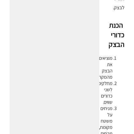
לבצק.
הכנת
כדורי
הבצק
מוציאים
את
הבצק
מהמקרר.
מחלקים
לשני
כדורים
שווים.
מניחים
על
משטח
מקומח,
מכסים