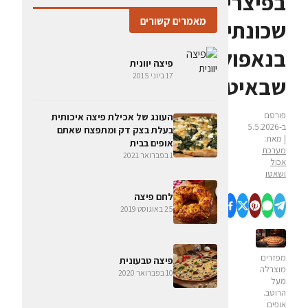
בפיצרייה
מאמרים קשורים
שכונתית
בנאפולי
פיצה יוונית
17 ביוני 2015
שבאיטליה
פורסם
העונג של אכילת פיצה איכותית
ב-5.5.2026
בעלת בצק דק ומתפצח שאתם
| מאת:
אופים בבית
מערכת
1 בפברואר 2021
אכול
ושאטו
לחם פיצה
25 באוגוסט 2019
מפזרים
פיצה טבעונית
מוצרלה
10 בפברואר 2020
מעל
הרוטב.
אופים