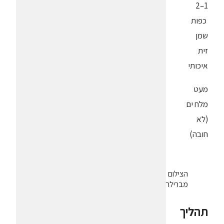
1–2
כפות
שמן
זית
איכותי
מעט
מלח ים
(לא
חובה)
הצילום
מברילה
תהליך