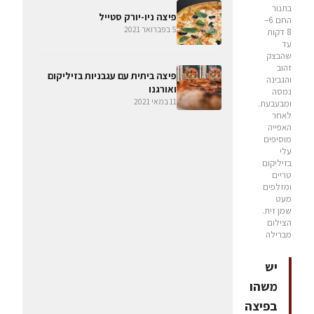
בתנור
פיצה ניו-יורק סטייל
החם 6–
5 בפברואר 2021
8 דקות
עד
שהבצק
זהוב
פיצה ביתית עם עגבניות בזיליקום
והגבינה
ואורגנו
נמסה
11 במאי 2021
ומבעבעת.
לאחר
האפייה
מוסיפים
עלי
בזיליקום
טריים
ומזלפים
מעט
שמן זית.
הצילום
מברילה
יש
משהו
בפיצה