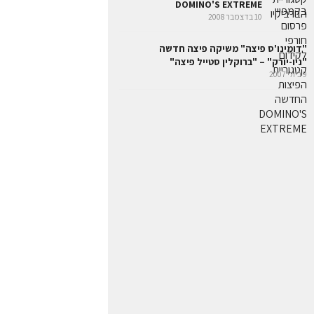
DOMINO'S EXTREME
10 בדצמבר 2008
"דומינו'ס פיצה" משיקה פיצה חדשה
"ניו-יורק" – "ברוקלין סטייל פיצה"
9 ביולי 2007