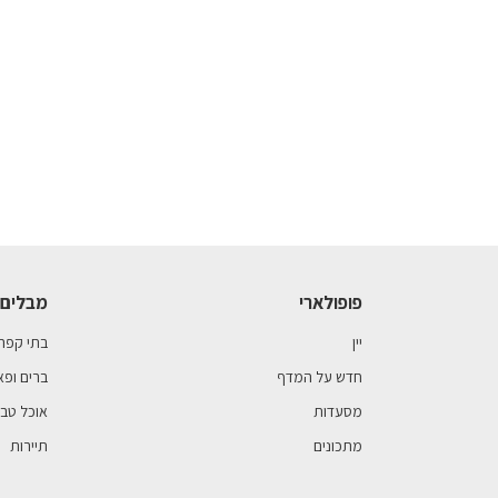
פופולארי
מבלים 
יין
בתי קפה
חדש על המדף
ברים ופא
מסעדות
אוכל טבע
מתכונים
תיירות