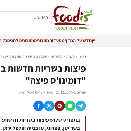
יין
חדש על המדף
מסעדות
מתכונים
מתכונים לחגים
כל ה
ראשי
»
כתבות
»
מסעדות
»
פיצות בשריות חדשות בתפריט החו
פיצות בשריות חדשות ב
"דומינו'ס פיצה"
פורסם ב-21.12.2006 | מאת:
מערכת אכול ושאטו
בתפריט שלוש פיצות בשריות חדשות:"
בשר יען, פפרוני, עגבנייה ופלפל ירוק