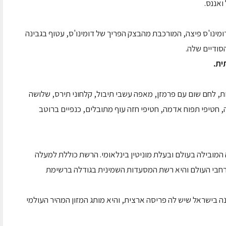
ואננס.
מינו'ס פיצה, המורכבת מהבצק הפריך של דומינו'ס, עטוף בגבינה
סודיים שלה.
ט החורף גם 24 תוספות טריות, לחם שום עם פרמזן, מאפה עשבי תיבול, קלחוני תירס, שלושה
, חטיפי תפוח אדמה, חטיפי חזה עוף מתובלים, כנפיים ברוטב
 המובילה בעולם ובעלת מוניטין בינלאומי. הרשת כוללת למעלה
 הפרוסים ביותר מ-60 מדינות ברחבי העולם והיא רשת המסעדות השמינית בגודלה ברשימת
ה בישראל שיש לה פריסה ארצית, והיא מותג המזון המהיר העולמי