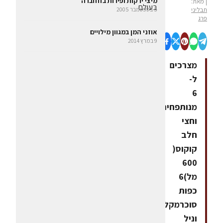
מיצי ירקות ופירות בזוזוברה
| מאת:
תבליני
5 בספטמבר 2005
פרג
אוזני המן במגוון מילויים
9 במרץ 2014
מצרכים
ל-
6
מנותפחית
וחצי
חלב
קוקוס(
600
מל)6
כפות
סוכרמקל
וניל