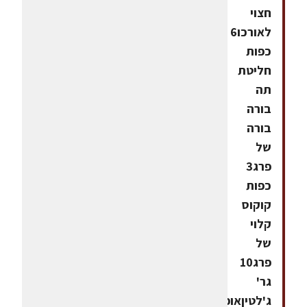
חצוי
לאורכו6
כפות
חליטת
תה
בורה
בורה
של
פרג3
כפות
קוקוס
קלוי
של
פרג10
גר'
ג'לטיןאופן