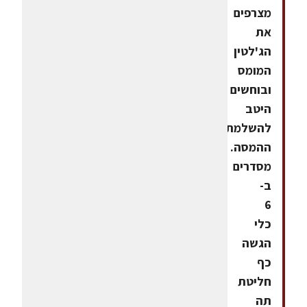
מצרפים
את
הג'לטין
המומס
ובוחשים
היטב
להשלמת
ההמסה.
מסדרים
ב-
6
כלי
הגשה
כף
חליטת
תה