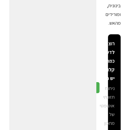
בינונית,
ומורידים
מהאש.
רוצה
לדעת
כמה
קלוריות
יש פה?
ניתוח
גלה ב-CalGal
תזונתי
אוטומטי
של
מתכון