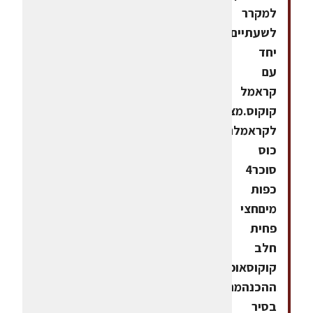
למקרר
לשעתיים.מגישים
יחד
עם
קראמל
קוקוס.מצרכים
לקראמלחצי
כוס
סוכר4
כפות
מיםחצי
פחית
חלב
קוקוסאופן
ההכנהמחממים
בסיר