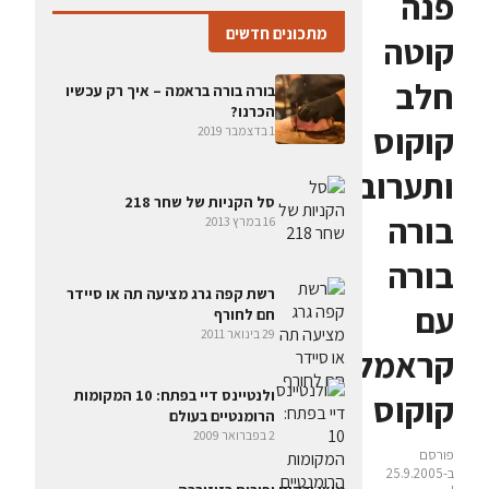
פנה
מתכונים חדשים
קוטה
חלב
בורה בורה בראמה – איך רק עכשיו
הכרנו?
קוקוס
1 בדצמבר 2019
ותערובת
סל הקניות של שחר 218
בורה
16 במרץ 2013
בורה
רשת קפה גרג מציעה תה או סיידר
עם
חם לחורף
29 בינואר 2011
קראמל
ולנטיינס דיי בפתח: 10 המקומות
קוקוס
הרומנטיים בעולם
2 בפברואר 2009
פורסם
ב-25.9.2005