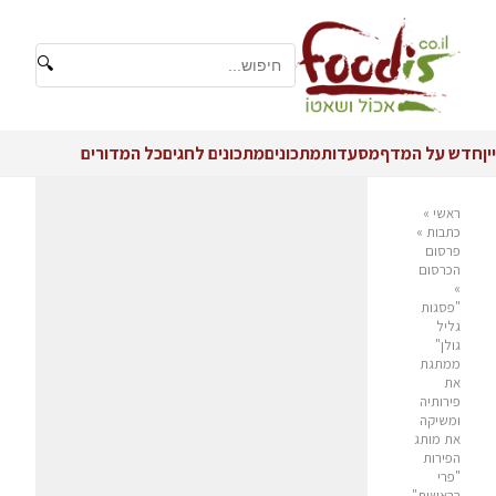
🔍
יין
חדש על המדף
מסעדות
מתכונים
מתכונים לחגים
כל המדורים
ראשי
»
כתבות
»
פרסום
הכרסום
»
"פסגות
גליל
גולן"
ממתגת
את
פירותיה
ומשיקה
את מותג
הפירות
"פרי
בראשית"