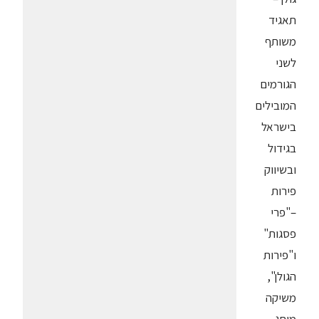
תאגיד
משותף
לשני
הגורמים
המובילים
בישראל
בגידול
ובשיווק
פירות
–"פרי
פסגות"
ו"פירות
הגולן",
משיקה