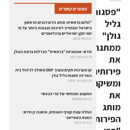
"פסגות
מאמרים קשורים
גליל
"חלום בראשית: מותג הדובדבנים הראשון
בישראל המחוייב לאיכות הגבוהה ביותר על פי
גולן"
תווי תקן ישראליים ובינלאומיים
27 במאי 2006
ממתגת
חדש: אוכמניות "בראשית" הגדלות ברמת הגולן
את
18 באוגוסט 2007
פירותיה
קו מערכות תקים מערך ERP משולב לניהול בית
האריזה פסגות גליל גולן
ומשיקה
26 בפברואר 2009
את
התענוג המוחשי של פרי הנאשי
6 באוגוסט 2008
מותג
‏החלה עונת קטיף האגסים, והשנה זן חדש:
הפירות
האגס האסייאני
22 ביולי 2006