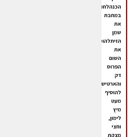
הכנהלחמם
במחבת
את
שמן
הזיתלהוסיף
את
השום
הפרוס
דק
והארטישוק
להוסיף
מעט
מיץ
לימון,
וחצי
מצקת