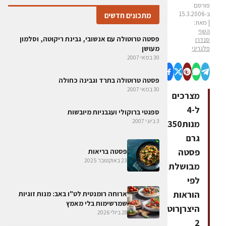
פורסם
ב-15.3.2006
מתכונים חדשים
| מאת:
השף
פסטה טרוטולה עם אנשובי, גבינת ריקוטה, וסלמון
סנדרו
פלגריני
מעושן
30 במאי 2007
פסטה טרוטולה בתרד וגבינה כחולה
30 במאי 2007
מצרכים
ל-4
ספגטי ברוקולי ועגבניות מיובשות
3 ביוני 2007
מנות350
גרם
פסטה
פסטה בריאות
23 באוקטובר 2025
מבושלת
לפי
הוראות
ארוחה רומנטית לט"ו באב: מנות זוגיות
שמרשימות בלי מאמץ
היצרןרוטבארטישוק
28 ביולי 2026
2