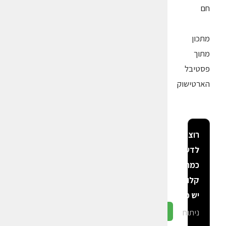
חם
מתכון
מתוך
פסטיבל
הארטישוק
רוצה
לדעת
כמה
קלוריות
יש פה?
ניתוח
גלה ב-CalGal