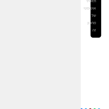
תזונתי
אוטומטי
של
מתכון
זה