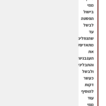
ממי
בישול
הפסטה
לבשל
עד
שהנוזלים
מתאדיםלהוסיף
את
העגבניות
והתבלינים
ולבשל
כעשר
דקות
להוסיף
עוד
ממי