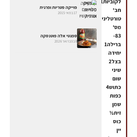
לקוביות1
פוייקה פטריות ופרגית
חב'
17 במאי 2015
טורטליני
מס'
83-
ספגטי אלה פוטנסקה
8 בפברואר 2026
ברילה1
יחידה
בצל2
שיני
שום
כתוש4
כפות
שמן
זית½
כוס
יין