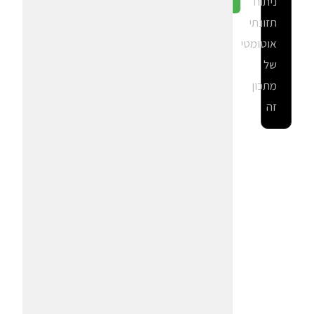
ניתוח
גלה ב-CalGal
תזונתי
אוטומטי
של
מתכון
זה