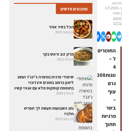
פורסם
ב-6.9.2005
מתכונים חדשים
| מאת:
פסטה
ברילה
הכל בסיר אחד
14 במאי 2023
החומרים
מרק זנב וראש בקר
ל –
1 במאי 2022
4
מנות300
שיפודי פרגית במשרה ג'ינג'ר ועשב
גרם
לימון ברוטב בוטנים אינדונזי
בתוספת קוסקוס מלא עם אגוזי קשיו
עוף
9 במרץ 2009
–
בשר
וחג השבועות תעשה לך תפריט
חלבי!
פרגיות
23 במאי 2023
חתוך