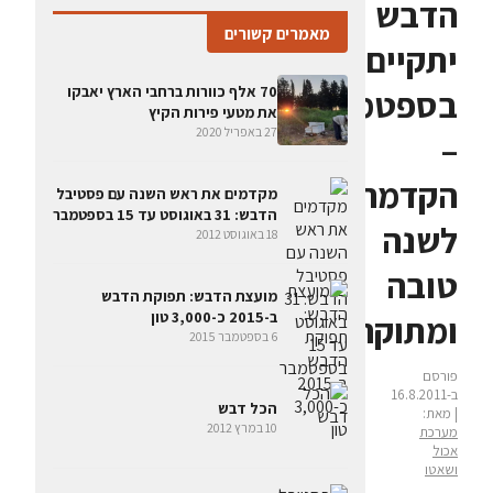
הדבש
מאמרים קשורים
יתקיים
70 אלף כוורות ברחבי הארץ יאבקו
בספטמבר
את מטעי פירות הקיץ
27 באפריל 2020
–
הקדמה
מקדמים את ראש השנה עם פסטיבל
הדבש: 31 באוגוסט עד 15 בספטמבר
לשנה
18 באוגוסט 2012
טובה
מועצת הדבש: תפוקת הדבש
ב-2015 כ-3,000 טון
ומתוקה
6 בספטמבר 2015
פורסם
ב-16.8.2011
הכל דבש
| מאת:
10 במרץ 2012
מערכת
אכול
ושאטו