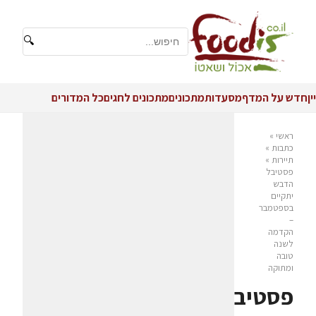
🔍
יין
חדש על המדף
מסעדות
מתכונים
מתכונים לחגים
כל המדורים
ראשי
»
כתבות
»
תיירות
»
פסטיבל
הדבש
יתקיים
בספטמבר
–
הקדמה
לשנה
טובה
ומתוקה
פסטיבל