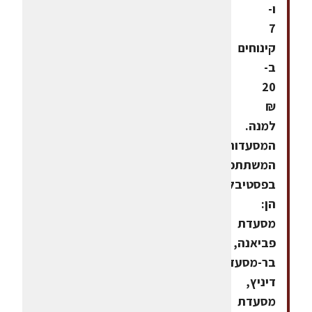
ו-
7
קינוחים
ב-
20
₪
למנה.
המסעדות
המשתתפות
בפסטיבל
הן:
מסעדת
פביאנה,
בר-מסעדה
דיניץ,
מסעדת