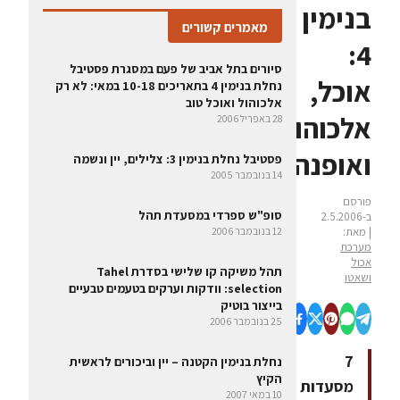
בנימין
מאמרים קשורים
4:
סיורים בתל אביב של פעם במסגרת פסטיבל
אוכל,
נחלת בנימין 4 בתאריכים 10-18 במאי: לא רק
אלכוהול ואוכל טוב
אלכוהול
28 באפריל 2006
ואופנה
פסטיבל נחלת בנימין 3: צלילים, יין ונשמה
14 בנובמבר 2005
פורסם
סופ"ש ספרדי במסעדת תהל
ב-2.5.2006
| מאת:
12 בנובמבר 2006
מערכת
אכול
תהל משיקה קו שלישי בסדרת Tahel
ושאטו
selection: וודקות וערקים בטעמים טבעיים
בייצור בוטיק
25 בנובמבר 2006
7
נחלת בנימין הקטנה – יין וביכורים לראשית
הקיץ
מסעדות
10 במאי 2007