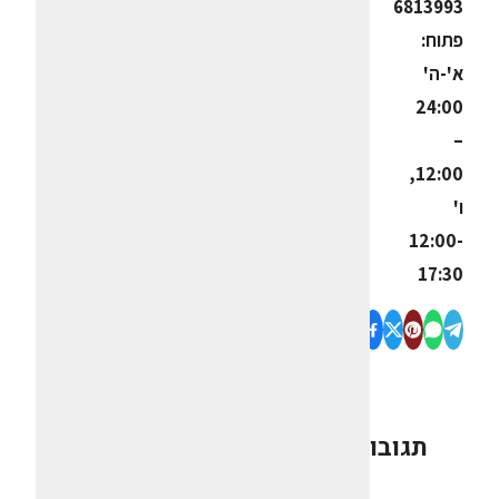
6813993
פתוח:
א'-ה'
24:00
–
12:00,
ו'
12:00-
17:30
תגובות
0