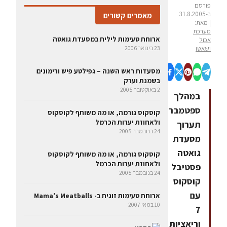
פורסם
ב-31.8.2005
מאמרים קשורים
| מאת:
מערכת
ארוחת טעימות לילית במסעדת גואטה
אכול
ושאטו
23 בינואר 2006
מסעדות ראש השנה – גפילטע פיש ורימונים
בשמנת וערק
2 באוקטובר 2005
במהלך
ספטמבר
קוסקוס גורמה, או מה משותף לקוסקוס
ולאחוזת יערות הכרמל
תערוך
24 בנובמבר 2005
מסעדת
גואטה
קוסקוס גורמה, או מה משותף לקוסקוס
ולאחוזת יערות הכרמל
פסטיבל
24 בנובמבר 2005
קוסקוס
עם
ארוחת טעימות זוגית ב- Mama's Meatballs
10 במאי 2007
7
וריאציות