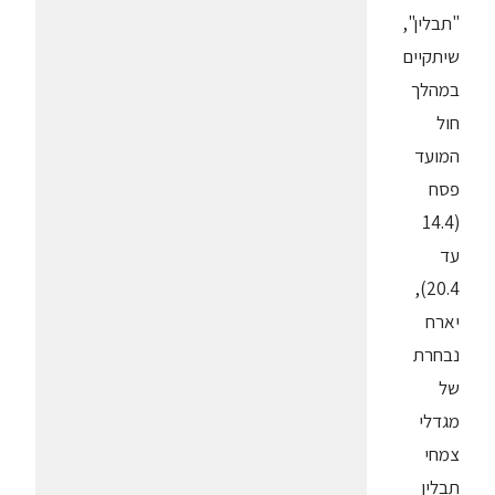
"תבלין",
שיתקיים
במהלך
חול
המועד
פסח
(14.4
עד
20.4),
יארח
נבחרת
של
מגדלי
צמחי
תבלין