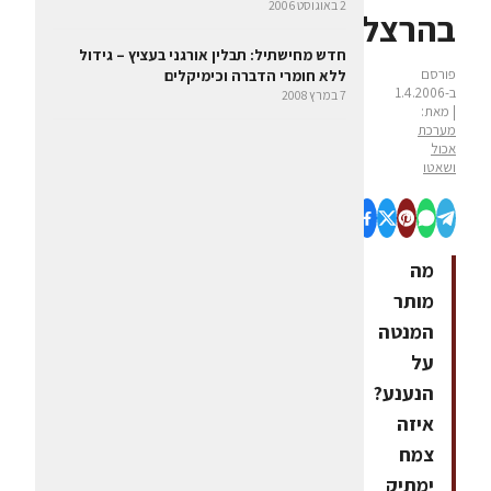
2 באוגוסט 2006
בהרצליה
חדש מחישתיל: תבלין אורגני בעציץ – גידול
פורסם
ללא חומרי הדברה וכימיקלים
ב-1.4.2006
7 במרץ 2008
| מאת:
מערכת
אכול
ושאטו
מה
מותר
המנטה
על
הנענע?
איזה
צמח
ימתיק