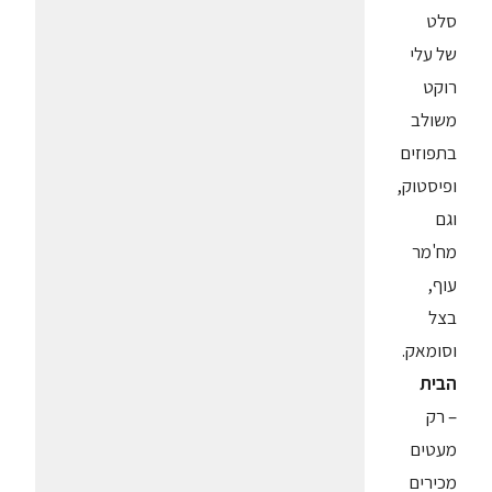
סלט
של עלי
רוקט
משולב
בתפוזים
ופיסטוק,
וגם
מח'מר
עוף,
בצל
וסומאק.
הבית
– רק
מעטים
מכירים