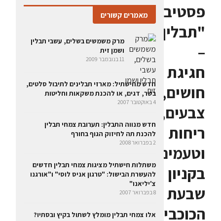
פסטיבל
מאמרים קשורים
"תבלין"
מרק משמשים בשלים, עשבי תבלין
–
ושמן זית
11 בנובמבר 2009
חגיגת
חדש מחישתיל: מארזי תבלינים לתיבול סלטים,
חושים,
בשר, דגים, או להכנת משקאות וחליטות
4 באוקטובר 2007
צבעים,
חדש מנווה התבלין: תערובת צמחי תבלין
ריחות
להכנת תה לחיזוק הגוף בחורף
2 בפברואר 2008
וטעמים
משתלות חישתיל מציגות צמחי תבלין חדשים
בקניון
להעשרת הבישול: "טרגון אניס לוסי" ו"אורגנו
צ'יליאנו"
שבעת
8 בפברואר 2007
הכוכבים
אלו צמחי תבלין מומלץ לשתול בקיץ ובסתיו?