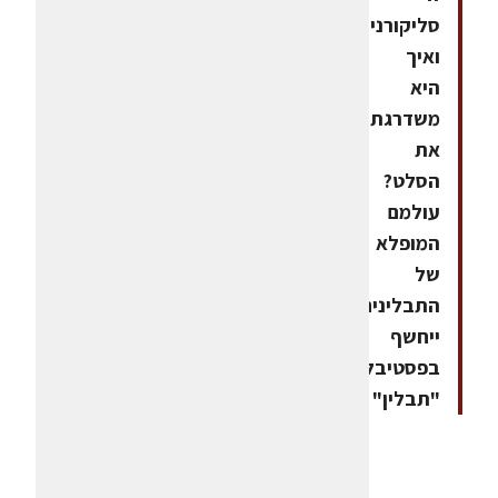
סליקורניה
ואיך
היא
משדרגת
את
הסלט?
עולמם
המופלא
של
התבלינים
ייחשף
בפסטיבל
"תבלין"