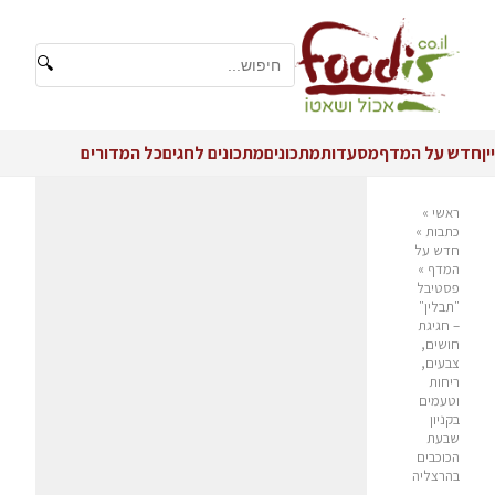
🔍
יין
חדש על המדף
מסעדות
מתכונים
מתכונים לחגים
כל המדורים
ראשי
»
כתבות
»
חדש על
המדף
»
פסטיבל
"תבלין"
– חגיגת
חושים,
צבעים,
ריחות
וטעמים
בקניון
שבעת
הכוכבים
בהרצליה