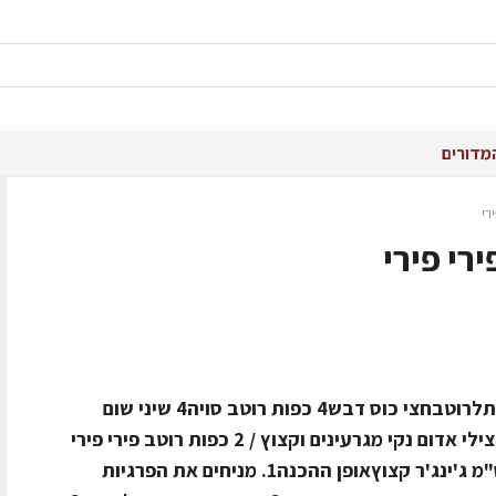
מדורים
רי
רי פירי
מצרכים ל-4 מנות8 יחידות סטייק פרגיותלרוטבחצי כוס דבש4 כפות רוטב סויה4 שיני שום
קצוצות4 בצלצלי שאלוט קצוציםפלפל צילי אדום נקי מגרעינים וקצוץ / 2 כפות רוטב פירי פירי
(להשיג ברשת ננדוס)2 כפות שמן זיתס"מ ג'ינג'ר קצוץאופן ההכנה1. מניחים את הפרגיות