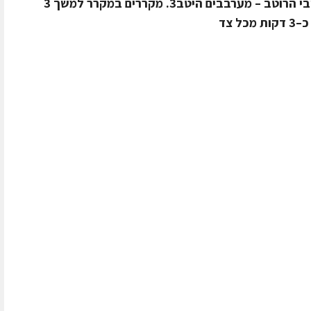
בקערות ערבוב2. מוסיפים את כל מרכיבי הרוטב – מערבבים היטב3. מקררים במקרר למשך 3