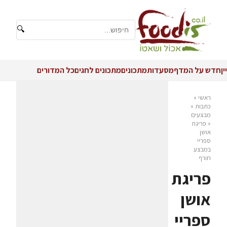
🔍
יין
חדש על המדף
מסעדות
מתכונים
מתכונים לחגים
כל המדורים
ראשי
»
כתבות
»
מבצעים
»
פריגת
אושן
ספריי
במבצע
חורף
פריגת
אושן
ספריי