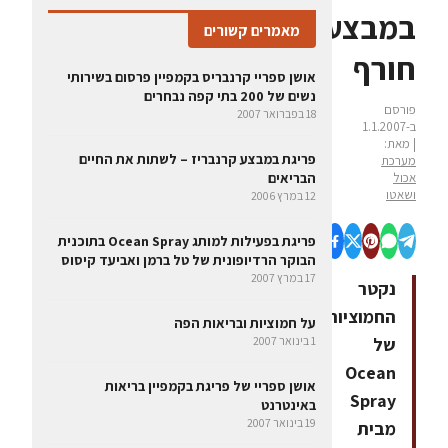
במבצע
מאמרים קשורים
חורף
אושן ספריי קרנבריס בקמפיין פרסום בשירותי
נשים של 200 בתי קפה נבחרים
פורסם
18 בפברואר 2007
ב-1.1.2007
| מאת:
פריגת במבצע קרנבריז – לשתות את החיים
מערכת
אכול
הבריאים
ושאטו
12 במרץ 2006
פריגת בפעילות למותג Ocean Spray בתוכנית
הבוקר הרדיופונית של טל ברמן ואביעד קיסוס
17 במרץ 2007
נקטר
החמוציות
על חמוציות ובריאות הפה
של
1 בינואר 2007
Ocean
אושן ספריי של פריגת בקמפיין בריאות
Spray
באינטרנט
19 בינואר 2007
מבית