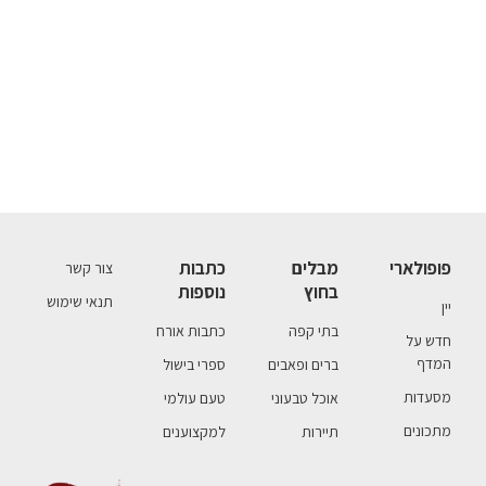
פופולארי
מבלים
כתבות
צור קשר
בחוץ
נוספות
תנאי שימוש
יין
בתי קפה
כתבות אורח
חדש על
המדף
ברים ופאבים
ספרי בישול
מסעדות
אוכל טבעוני
טעם עולמי
מתכונים
תיירות
למקצוענים