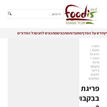
🔍
יין
חדש על המדף
מסעדות
מתכונים
מתכונים לחגים
כל המדורים
ראשי
»
כתבות
»
חדש על
המדף
»
פריגת
בבקבוקי
2 ליטר
למיצים
הסחוטים
פריגת
בבקבוקי