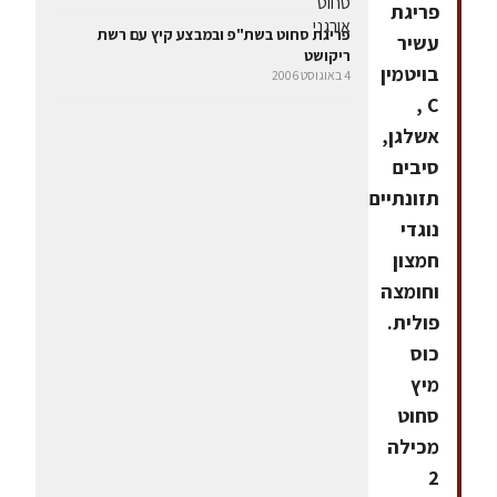
פריגת
פריגת סחוט בשת"פ ובמבצע קיץ עם רשת
עשיר
ריקושט
בויטמין
4 באוגוסט 2006
C ,
אשלגן,
סיבים
תזונתיים,
נוגדי
חמצון
וחומצה
פולית.
כוס
מיץ
סחוט
מכילה
2