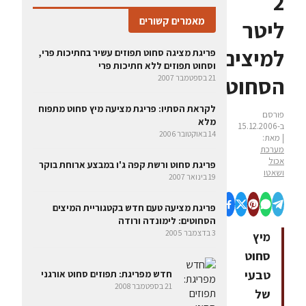
2
מאמרים קשורים
ליטר
למיצים
פריגת מציגה סחוט תפוזים עשיר בחתיכות פרי,
וסחוט תפוזים ללא חתיכות פרי
הסחוטים
21 בספטמבר 2007
לקראת הסתיו: פריגת מציעה מיץ סחוט מתפוח
פורסם
מלא
ב-15.12.2006
14 באוקטובר 2006
| מאת:
מערכת
אכול
פריגת סחוט ורשת קפה ג'ו במבצע ארוחת בוקר
ושאטו
19 בינואר 2007
פריגת מציעה טעם חדש בקטגוריית המיצים
הסחוטים: לימונדה ורודה
3 בדצמבר 2005
מיץ
סחוט
טבעי
חדש מפריגת: תפוזים סחוט אורגני
21 בספטמבר 2008
של