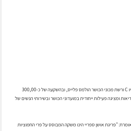
פריגת מרחיבה את שיתוף הפעולה עם רשת סטודיו C ורשת מכוני הכושר הולמס פלייס, ובהשקעה של כ-300,00
אות ומציגה פעילות ייחודית במועדוני הכושר ובשירותי הנשים של
ק, מנהלת תחום W& H בפריגת, אומרת: "פריגת אושן ספריי הינו משקה המבוסס על פרי החמוציות