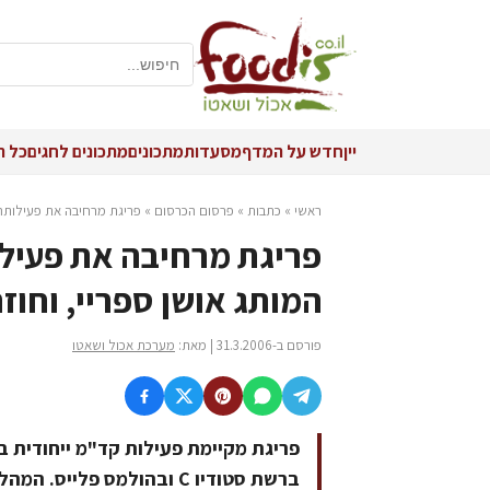
יין
חדש על המדף
מסעדות
מתכונים
מתכונים לחגים
כל ה
ראשי
»
כתבות
»
פרסום הכרסום
»
פריגת מרחיבה את פעילותה 
פריגת מרחיבה את פעילו
המותג אושן ספריי, וחו
פורסם ב-31.3.2006 | מאת:
מערכת אכול ושאטו
פריגת מקיימת פעילות קד"מ ייחודית ב
ברשת סטודיו C ובהולמס פלייס. המהלך בהשקעה של כ-300,000 ש"ח