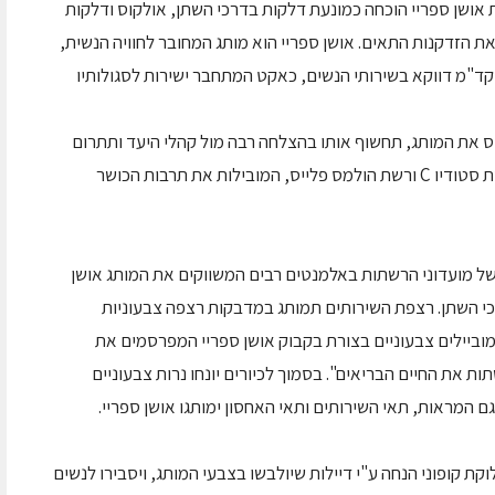
 אושן ספריי הוכחה כמונעת דלקות בדרכי השתן, אולקוס ודלקות
ת הזדקנות התאים. אושן ספריי הוא מותג המחובר לחוויה הנשית,
ת קד"מ דווקא בשירותי הנשים, כאקט המתחבר ישירות לסגולותיו
ס את המותג, תחשוף אותו בהצלחה רבה מול קהלי היעד ותתרום
למיצובו הבריא של המותג באמצעות החיבור לרשת סטודיו C ורשת הולמס פלייס, המובילות את תרבות הכושר
של מועדוני הרשתות באלמנטים רבים המשווקים את המותג אושן
רכי השתן. רצפת השירותים תמותג במדבקות רצפה צבעוניות
מוביילים צבעוניים בצורת בקבוק אושן ספריי המפרסמים את
ת את החיים הבריאים". בסמוך לכיורים יונחו נרות צבעוניים
ם המראות, תאי השירותים ותאי האחסון ימותגו אושן ספריי.
 קופוני הנחה ע"י דיילות שיולבשו בצבעי המותג, ויסבירו לנשים