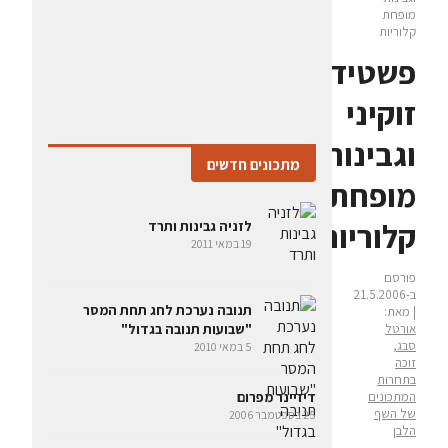
מופחת
קלוריות
פשטידת
זוקיני
וגבינות
מתכונים חדשים
מופחת
קלוריות
לזניה גבינות ותרד
19 במאי 2011
פורסם
ב-21.5.2006
תנובה נערכת לחג תחת המסר
| מאת:
"שבועות תנובה בגדול"
אורטל
סבג,
5 במאי 2010
זוכה
בתחרות
המתכונים
דיזיינר מפרום
של השף
25 בספטמבר 2006
הלבן