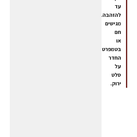
עד
להזהבה.
מגישים
חם
או
בטמפרטורת
החדר
על
סלט
ירוק.