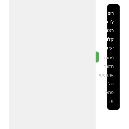
רוצה
לדעת
כמה
קלוריות
יש פה?
ניתוח
גלה ב-CalGal
תזונתי
אוטומטי
של
מתכון
זה