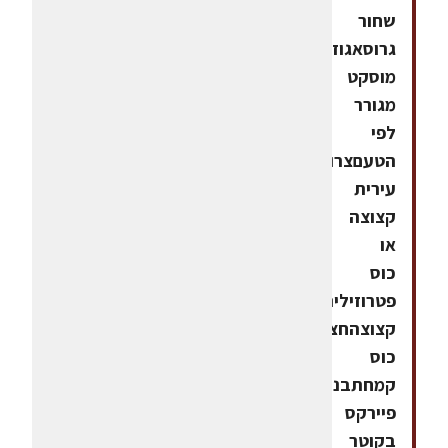
שחור
גרוסאגוז
מוסקט
מגורר
לפי
הטעםצרור
עירית
קצוצה
או
כוס
פטרוזיליה
קצוצהחצי
כוס
קמחתבנית
פיירקס
בקוטר