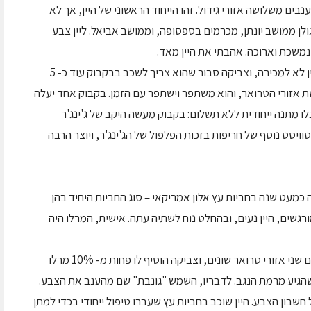
ענבים משלושה אזורי גידול. זהו הייחוד הראשוני של היין, אך לא
לן ממושב יונתן, מכרמים בספסופה, וממושב אביאל. ליין צבע
 נמשכת וארוכה. אהבתי את היין מאד.
מהיין נותרו ביקב כרגע כ- 600 בקבוקים. הוא עדיין לא למכירה, וצביקה סבור שהוא צריך לשכב בבקבוק עוד כ- 5
ושת אזורי הטרואר, והוא משתפר וישתפר עם הזמן. בקבוק אחד יעלה
ור 6 בקבוקים תשלמו 500 ₪, ותקבלו מתנה ייחודית ללא תשלום: בקבוק מעשה היקב של ג'ינג'ר
 עתיר אלכוהול, כ-35%, המקבל טוויסט נוסף של חריפות בזכות הפלפול של הג'ינג'ר, ויוצר הרבה
הה כמעט שנה בחביות עץ אלון אמריקאי – סוג החביות היחיד בהן
גשים, היין נעים, ובהחלט נוח לשתיה עתה. אישית, המרלו היה
יין זה מורכב מענבי קברנה סוביניון המגיעים אף הם שני אזורי טרואר שונים, וצביקה הוסיף לו פחות מ- 10% מרלו
הגיע מרמת הנגב. לדבריו, השמש "גונבת" שם מהענב את הצבע.
שבון הצבע. היין שוכב בחביות עץ שעברו טיפול ייחודי בכדי למתן