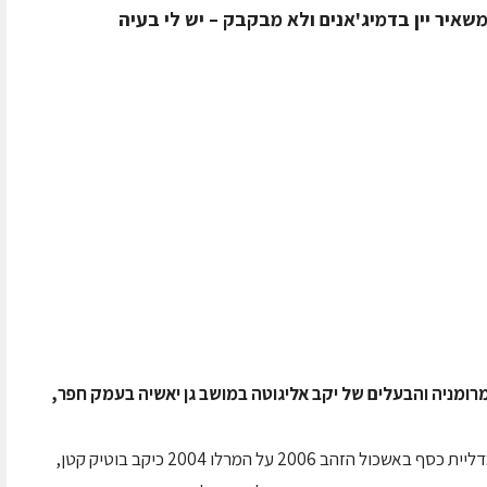
 משאיר יין בדמיג'אנים ולא מבקבק – יש לי בעיה
מרומניה והבעלים של יקב אליגוטה במושב גן יאשיה בעמק חפר,
יש לו יקב קטן בחצר הבית שמייצר יין טוב, יש לו מדליית כסף באשכול הזהב 2006 על המרלו 2004 כיקב בוטיק קטן,