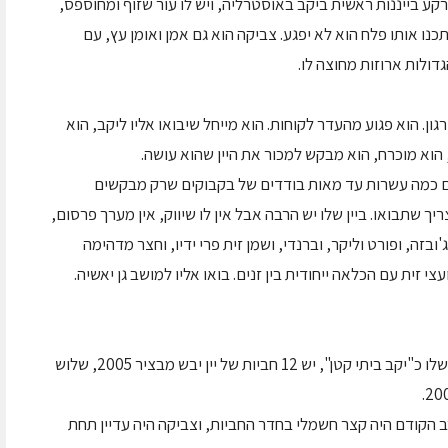
 רקע בייננות ראשית ביקב באוסטרליה, ויש לו עור שזוף ומחוספס,
כנו אותו פלח הוא לא יפגע. צביקה הוא גם אמן ואומן עץ, עם
דולות ארוזות מחוצה לו.
ון. הוא פגוע מהעדר לקוחות. הוא מייחל שיבואו אליו ליקב, הוא
 הוא מוכרח, הוא מבקש למכור את היין שהוא עושה.
כם כמה עשרות עד מאות בודדים של בקבוקים שרק מבקשים
ך שתבואו. ביין שלו יש הרבה אבל אין לו שיווק, אין מערך פרסום,
ובזה, ופורט וליקר, וברנדי, ושמן זית פרי ידיו, וחצר מדהימה
י זית עם הכלאה ייחודית בין זנים. בואו אליו למושב גן יאשיה.
ביקב אליגוטה, המוגדר ע"י פנטי בכרטיס הביקור שלו כ"יקב ביתי קטן", יש 12 חביות של יין יבש מבציר 2005, שלוש
ב הקודם היה קצר חשמלי בחדר החביות, וצביקה היה עדיין תחת