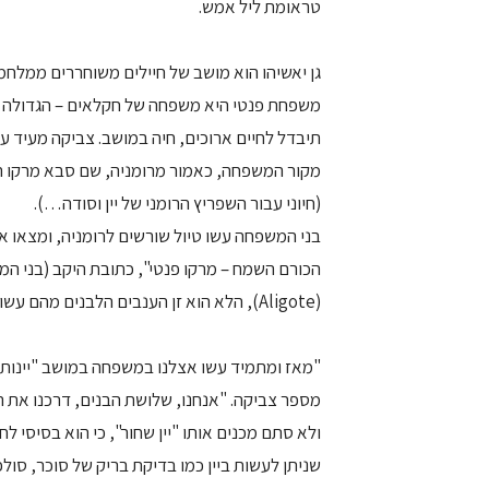
טראומת ליל אמש.
משפחת פנטי היא משפחה של חקלאים – הגדולה ב
תיבדל לחיים ארוכים, חיה במושב. צביקה מעיד על
מקור המשפחה, כאמור מרומניה, שם סבא מרקו הי
(חיוני עבור השפריץ הרומני של יין וסודה…).
הכורם השמח – מרקו פנטי", כתובת היקב (בני המ
(Aligote), הלא הוא זן הענבים הלבנים מהם עשו את היין, ועל שמו יקב אליגוטה הישראלי.
"מאז ומתמיד עשו אצלנו במשפחה במושב "יינות ש
מספר צביקה. "אנחנו, שלושת הבנים, דרכנו את הע
ולא סתם מכנים אותו "יין שחור", כי הוא בסיסי 
שניתן לעשות ביין כמו בדיקת בריק של סוכר, סולפי