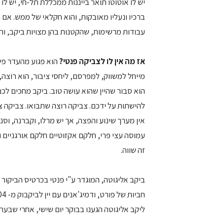
יש לו אוטוטו תואר בייננות ממכללת תל-חי, יש לו
ברכיו ונעליו מאובקות, והוא חקלאי של ממש. אם ת
עבודות מרשימות, שהקטנות בהן מצויות ביקב, והג
אז מה אין לו לצביקה פנטי?
הוא פגוע מהעדר פירג
מייחל למשווק, למפרסם, ליחסי ציבור, הוא רוצה,
הוא סבור שהיין שהוא עושה טוב. ביקב מחכים ל
להישתות על ידכם. צביקה רוצה שתבואו. צביקה צרי
אין מערך שינוע והפצה, אך יש מרלו, וקברנה, וסנג'
עמוסה עצי פרי, חלקם אקזוטיים חלקם אורגניים ועצ
זה שווה.
חביות של פורט, ודמיג'אנים עם יין לביקבוק מ- 2004.
ליקב אליגוטה הגענו בבוקר יום שישי, אחרי שבער