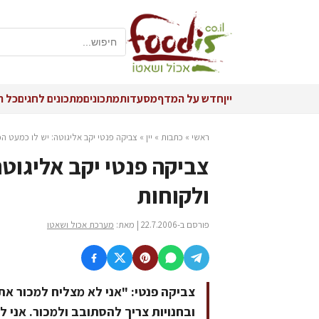
יין
חדש על המדף
מסעדות
מתכונים
מתכונים לחגים
כל ה
ראשי
»
כתבות
»
יין
»
צביקה פנטי יקב אליגוטה: יש לו כמעט הכ
צביקה פנטי יקב אליגוטה:
ולקוחות
פורסם ב-22.7.2006 | מאת:
מערכת אכול ושאטו
צביקה פנטי: "אני לא מצליח למכור את
ובחנויות צריך להסתובב ולמכור. אני ל