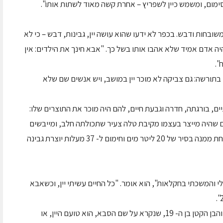
ימום, ומשמש כיין לשפריץ – אחרת קשה מאוד לשתות אותו".
ובחות ודבש. בכפר לא ידעו שהוא עושה יין, גבינות, דבש – כי לא
יה אדם אמיד שלא אהבו אותו בשל כך. "אבא חינך את הילדים: אין
".
בתורשה: גם צביקה לא מוכר יין במושב, ויש אנשים שם שלא
ם, בורגתה, חדרה וגבעת חיים, להם היה מוכר את התוצרים שלו:
ם שהיה מייצר בעצמו מקיבת טלה צעיר שתכולתה חלב, ומייבשים
אותה במשך חצי שנה עד לקבלת אבקה שכפית אחת ממנה בסיר של 20 ליטר מים וחימום ל- 37 מעלות יוצרת גבינה
 והמשכתי בחקלאות", הוא אומר. "כל החיים עשיתי יין, וכשאבא
הציוד ליקב שהגיע מקורי מרומניה עובד עד היום, והבן הקטן בן ה- 19, שנקרא על שם הסבא, הוא טועם היין, או