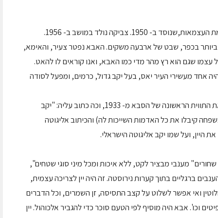
גן יאשיהו הוא מושב של חיילים משוחררים ממלחמת העצמאות,שנוסד ב- 1950. צביקה נולד במושב ב- 1956.
יותר בכפר, שבט של ארבעה משקים. האבא נפטר צעיר, והאימא,
 עצמו שגם הוא רץ מהר מדי כמו האבא, ואנו קוראים לו להאט.
ה אחד מעשירי העיר יאס, בעל יקב גדול, כרמים, ומפעל לסודה
בני המשפחה עשו טיול שורשים לרומניה, ומצאו את התווית הראשונה של הסבא מ- 1933, וכה כתוב עליה: "יקב
שפחה קיבלו את כל האדמות השייכות לה) והכיתוב אליגוטה
חורים" מענבי מבציר לקט, ללא איכות ומכל מיני סוגי שטחים",
נבים ברגליים בתוך קערות נירוסטה. זה היה יין לצריכה עצמית,
לחלוטין ואי אפשר לשלוט על קצב התסיסה, זן השמרים, וכל הדברים
טים וכו'. אבא היה מוסיף לפי הטעם סוכר כדי להגביר אלכוהול. יין