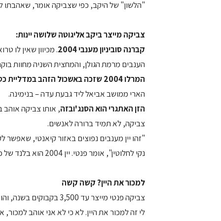
"הלשון" של היקב, כפי שצביקה אומר, שאהבתו לי
צביקה מייצר ביקב אליגוטה שלושה יינות:
קברנה סוביניון מענבי 2004
הענבים מרמת הגולן, והמחצית השניה מחוות בוק
המרלו 2004 שזכה באשכול הזהב במדליית כסף
הארי ממושב אביאל ליד גבעת עדה – בנימינה.
הזן האתגרי הוא הסנג'ובזה
, אותו צביקה אוהב 
צביקה, לא תמיד ברורה לאנשים.
"זהו יין מענבים נפוצים באזור קיאנטי, שאפשר ל
נקי לחלוטין", אומר פנטי. יין 2004 הוא בלנד של כרם בגובה 850 מ' בספסוסה, עם ענבים מכרמי יוסף.
למכור את היין? קשה קשה
צביקה פנטי מייצר עד 3,500
לי זה למכור את היין. לא כי לא אני אוהב למכור, 