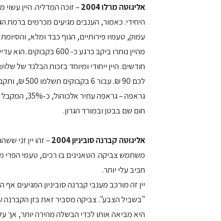
אליגוטה מרלו 2004
– זוכה המדליה. היין עשוי מ
היחידי. כאמור, הענבים מגיעים מכרמים ברמת הגו
עמוק, טעמיו פירותיים, הגוף כבד ומלא, והסיומת
חודשים. היין ייחודי ומיוחד בזכות הבלנד של של
לכם 90 ₪. עב
גראפה – גראפה
חום שם בבטן ובמורד הגרון.
אליגוטה קברנה סוביניון 2004
– זהו יין זני שש
משתמש צביקה. הטאנינים בו רכים, טעמי הפרי מור
חביב עלי יותר.
"בשביל הצבע". צביקה מסביר זאת בזן הקברנה ש
היא מביאה אותו לכדי הבשלה מהירה יותר, אך על ח