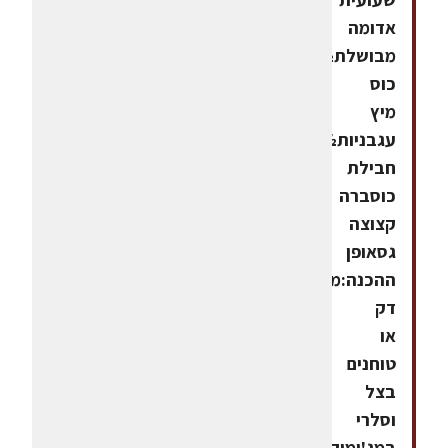
אדומה
מבושלת½
כוס
מיץ
עגבניות½
חבילת
כוסברה
קצוצה
גסאופן
ההכנה:מקצצים
דק
או
טוחנים
בצל
וסלרי
במג'ימיקס.מחממים