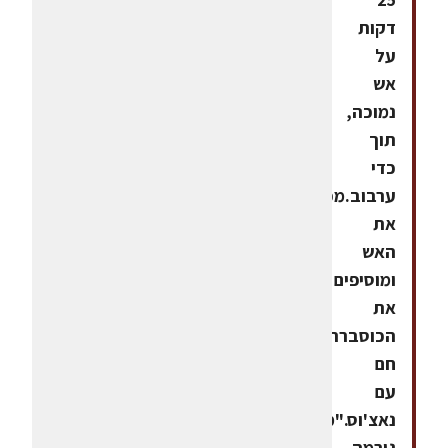
דקות
על
אש
נמוכה,
תוך
כדי
ערבוב.מכבים
את
האש
ומוסיפים
את
הכוסברה.להגיש
חם
עם
נאצ'וס."מעריב
גורמה