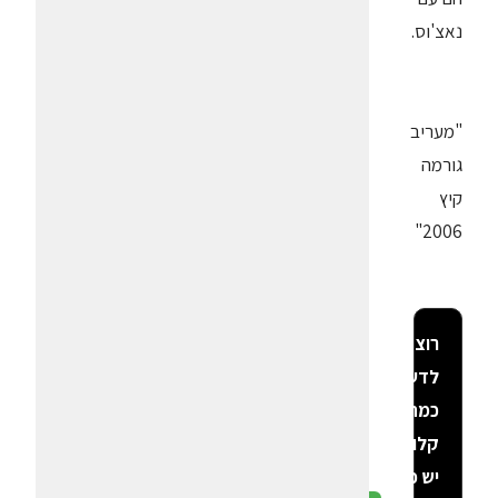
נאצ'וס.
"מעריב
גורמה
קיץ
2006"
רוצה
לדעת
כמה
קלוריות
יש פה?