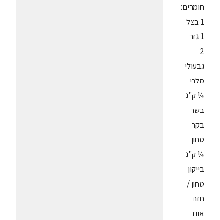
חומרים:
1 בצל
1 גזר
2
גבעולי
סלרי
¼ ק"ג
בשר
בקר
טחון
¼ ק"ג
בייקון
טחון /
חזה
אווז