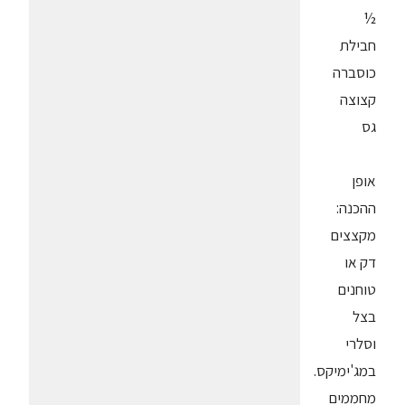
½
חבילת
כוסברה
קצוצה
גס
אופן
ההכנה:
מקצצים
דק או
טוחנים
בצל
וסלרי
במג'ימיקס.
מחממים