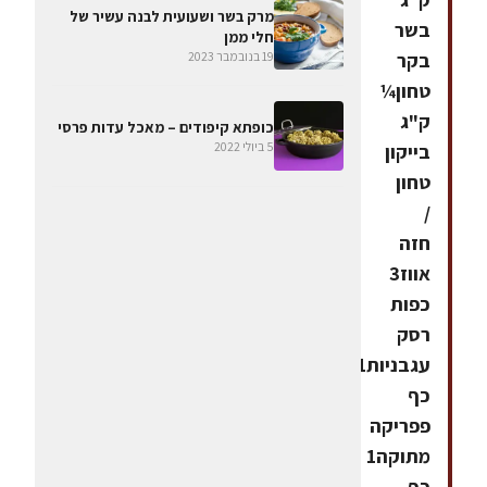
מרק בשר ושעועית לבנה עשיר של
בשר
חלי ממן
19 בנובמבר 2023
בקר
טחון¼
ק"ג
כופתא קיפודים – מאכל עדות פרסי
5 ביולי 2022
בייקון
טחון
/
חזה
אווז3
כפות
רסק
עגבניות1
כף
פפריקה
מתוקה1
כף