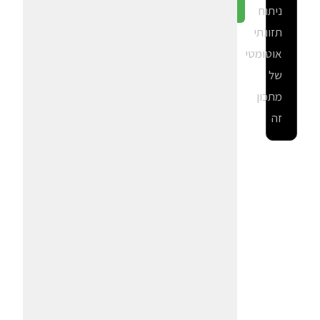
ניתוח
גלה ב-CalGal
תזונתי
אוטומטי
של
מתכון
זה