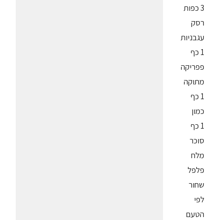
3 כפות
רסק
עגבניות
1 כף
פפריקה
מתוקה
1 כף
כמון
1 כף
סוכר
מלח
פלפל
שחור
לפי
הטעם