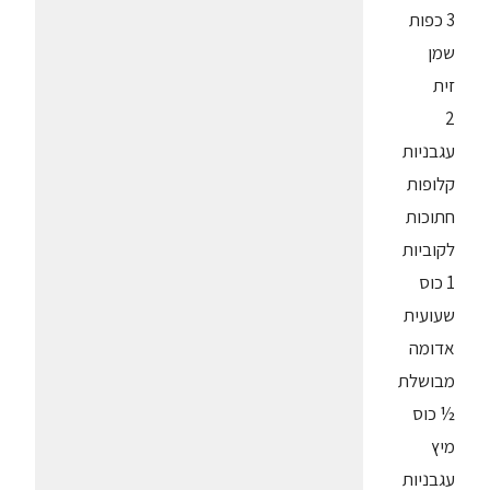
3 כפות
שמן
זית
2
עגבניות
קלופות
חתוכות
לקוביות
1 כוס
שעועית
אדומה
מבושלת
½ כוס
מיץ
עגבניות