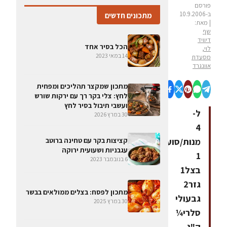
פורסם
ב-10.9.2006
מתכונים חדשים
| מאת:
שף
דיוויד
הכל בסיר אחד
לוי,
14 במאי 2023
מסעדת
אוונגרד
מתכון שמקצר תהליכים ומפחית
לחץ: צלי בקר רך עם ירקות שורש
ועשבי תיבול בסיר לחץ
ל-
30 במרץ 2026
4
קציצות בקר עם טחינה ברוטב
מנות/סועדיםחומרים:
עגבניות ושעועית ירוקה
1
6 בנובמבר 2023
בצל1
גזר2
מתכון לפסח: בצלים ממולאים בבשר
גבעולי
30 במרץ 2025
סלרי¼
ק"ג