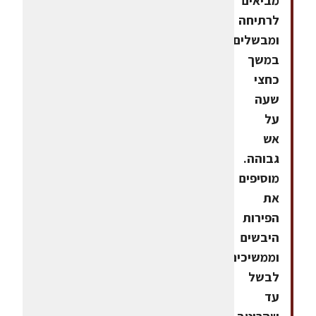
מביאים
לרתיחה
ומבשלים
במשך
כחצי
שעה
על
אש
גבוהה.
מוסיפים
את
הפירות
היבשים
וממשיכים
לבשל
עד