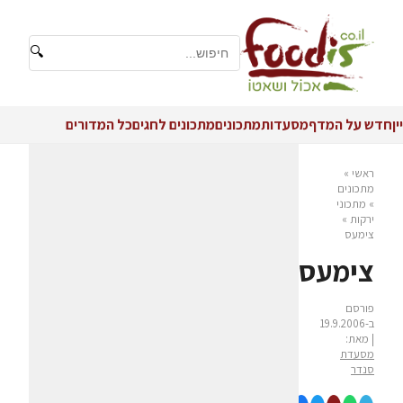
🔍
יין
חדש על המדף
מסעדות
מתכונים
מתכונים לחגים
כל המדורים
ראשי
»
מתכונים
»
מתכוני
ירקות
»
צימעס
צימעס
פורסם
ב-19.9.2006
| מאת:
מסעדת
סנדר