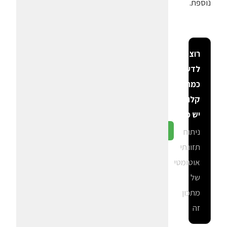
נוספת.
רוצה
לדעת
כמה
קלוריות
יש פה?
ניתוח
גלה ב-CalGal
תזונתי
אוטומטי
של
מתכון
זה