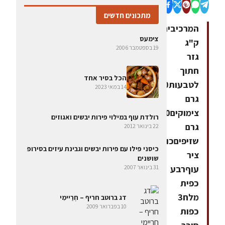
מתכונים חדשים
המרכיבים2
צימעס
ק"ג
19 בספטמבר 2006
גזר
חתוך
הכל בסיר אחד
לטבעות150
14 במאי 2023
גרם
צימוקים150
רולדת עוף במילוי פירות יבשים ואגוזים
גרם
22 בינואר 2012
שזיפיםכוס
כיסני פילו עם פירות יבשים וגבינת עיזים בסירופ
ציר
שושנים
עוףרבע
31 בינואר 2007
כפית
מלח3
דג ברוטב חריף – חְרַיימִי
10 בפברואר 2009
כפות