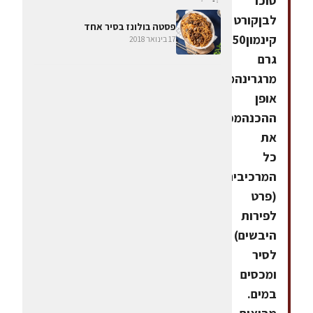
סוכר
לבןקורט
פסטה בולונז בסיר אחד
קינמון50
17 בינואר 2018
גרם
מרגרינהמים
אופן
ההכנהמכניסים
את
כל
המרכיבים
(פרט
לפירות
היבשים)
לסיר
ומכסים
במים.