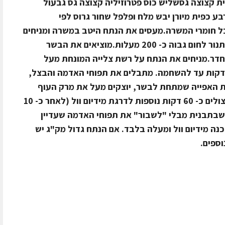
ת קצוצה גסשליש כוס פטרוזיליה קצוצה גס גבעול
רבע כפית מיורן יבש מלח ופלפל שחור גרוס לפי
 חומרי המשרה.מעסים את הנתח היטב במשרה ומניחים
במקרר מכוסה למשך הלילה. מחממים תנור לחום גבוה כ- 200 מעלות.מוציאים את הבשר
דר.מניחים את הנתח על רשת צלייה המונחת מעל
בנית (ריקה), צולים בתנור כ- 20- 15 דקות עד להשחמה. מתבלים את תפוחי האדמה והבצל,
ת האפייה שמתחת לבשר, יוצקים מעל את מרק העוף
ומנמיכים לטמפרטורה של 170 מעלות.צולים כ- 60 דקות נוספות לדרגת מידיום וול (לאחר כ- 10
שבתבנית מבלי "לשבור" את תפוחי האדמה שעדיין
נה מידיום וול ומעלה בלבד. אם הנתח גדול מק"ג יש