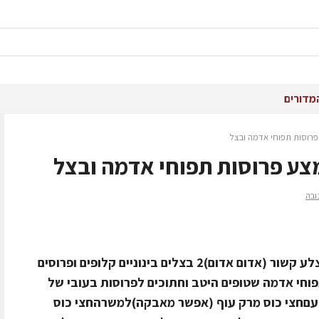
מדורים
 פרוסות תפוחי אדמה ובצל
מצע פרוסות תפוחי אדמה ובצל
ובה
רכיבים ל- 5 סועדים1 ק"ג מכסה ורד הצלע קשור (אדום אדום)2 בצלים בינוניים קלופים ופרוסים
ות בינוניות3 כפות שמן זית6-8 תפוחי אדמה שטופים היטב וחתוכים לפרוסות בעובי של
הטעםחצי כוס מרק עוף (אפשר מאבקה)למשרהחצי כוס