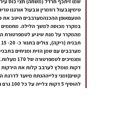
שמו זיתכף חרדל (משחה) חצי כוס עירי
טימיןגבעול רוזמרין וגבעול אורגנו טרי
הטעםאופן ההכנהמערבבים היטב את כל
מהמקרר על מנת שיגיע לטמפרטורת הח
ת
מערבבים עם שמן הזית ומניחים בתבני
דקות מומלץ לערבב קלות את הירקות 
קשים)זמני צלייההנתח מיועד לדרגת הכ
להוסיף 5 דקות צלייה על כל 100 גרם נוספים.