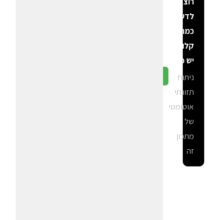
רוצה
לדעת
כמה
קלוריות
יש פה?
ניתוח
גלה ב-CalGal
תזונתי
אוטומטי
של
מתכון
זה