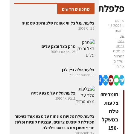
פלפלת
מתכונים חדשים
פורסם
צלעות עגל בליווי אפונת שלג ורוטב שמפניה
ב-4.9.2006
3 ביוני 2007
| מאת:
שף
אהרון
לרמן,
מרק בצל ובצק עלים
קייטרינג
28 באוקטובר 2009
הגורמה
'שקדים
אירוח'
צלעות טלה ביין לבן
10 בספטמבר 2006
צלעות טלה על מצע טנזיה
חומרים4
11 בינואר 2010
צלעות
טלה
צלעות טלה צלויות מונחות על מצע אורז בעיטור
במשקל
ספירלת קישואים צרובים, עגבניות קוביות ופלפל
150-
חריף מטוגן מוגש ברוטב פלפלת
2 בינואר 2006